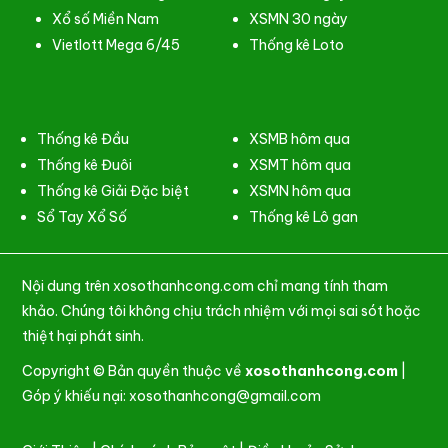
TÍCH
Xổ số Miền Nam
XSMN 30 ngày
Vietlott Mega 6/45
Thống kê Loto
XỔ
THỬ
SỔ
KẾT
Thống kê Đầu
XSMB hôm qua
QUẢ
Thống kê Đuôi
XSMT hôm qua
Thống kê Giải Đặc biệt
XSMN hôm qua
TIN
Sổ Tay Xổ Số
Thống kê Lô gan
TỨC
Nội dung trên xosothanhcong.com chỉ mang tính tham
khảo. Chúng tôi không chịu trách nhiệm với mọi sai sót hoặc
thiệt hại phát sinh.
Copyright © Bản quyền thuộc về
xosothanhcong.com
|
Góp ý khiếu nại: xosothanhcong@gmail.com