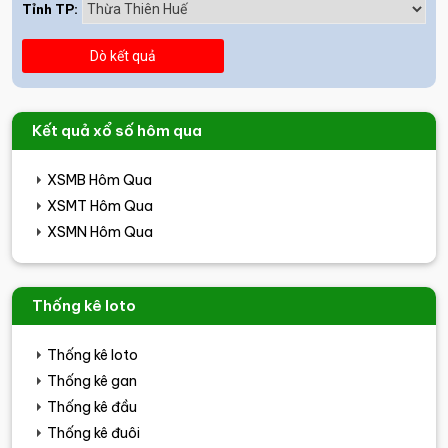
Tỉnh TP:
Kết quả xổ số hôm qua
XSMB Hôm Qua
XSMT Hôm Qua
XSMN Hôm Qua
Thống kê loto
Thống kê loto
Thống kê gan
Thống kê đầu
Thống kê đuôi