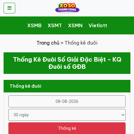
TRANG
XSMB
XSMT
XSMN
Vietlott
CHỦ
TRỰC
Trang chủ
»
Thống kê đuôi
TIẾP
Thống Kê Đuôi Số Giải Đặc Biệt - KQ
XSMB
Đuôi số GĐB
XSMT
XSMN
Thống kê đuôi
VIETLOTT
08-08-2026
THỐNG
KÊ
Thống kê
PHÂN