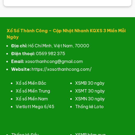
Xổ Số Thành Công – Cập Nhật Nhanh KQXS 3 Miền Mỗi
Ngày
Địa chỉ:
Hồ Chí Minh, Việt Nam, 70000
Điện thoại:
0569 982 375
Email:
xosothanhcong@gmail.com
Website:
https://xosothanhcong.com/
Xổ số Miền Bắc
XSMB 30 ngày
Xổ số Miền Trung
XSMT 30 ngày
Xổ số Miền Nam
XSMN 30 ngày
Vietlott Mega 6/45
Thống kê Loto
Thống kê Đầu
XSMB hôm qua