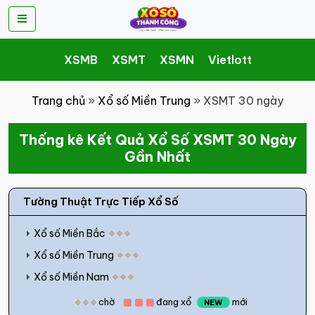
TRANG
XSMB
XSMT
XSMN
Vietlott
CHỦ
TRỰC
Trang chủ
»
Xổ số Miền Trung
»
XSMT 30 ngày
TIẾP
Thống kê Kết Quả Xổ Số XSMT 30 Ngày
XSMB
Gần Nhất
XSMT
XSMN
Tường Thuật Trực Tiếp Xổ Số
VIETLOTT
Xổ số Miền Bắc
Xổ số Miền Trung
THỐNG
KÊ
Xổ số Miền Nam
chờ
đang xổ
mới
PHÂN
NEW