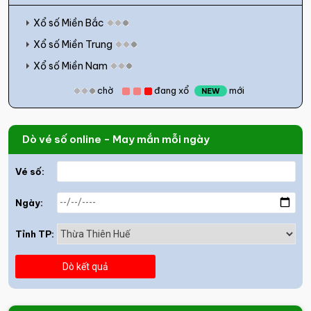
TÍCH
Xổ số Miền Bắc
XỔ
Xổ số Miền Trung
THỬ
Xổ số Miền Nam
SỔ
chờ
đang xổ
mới
KẾT
NEW
QUẢ
TIN
Dò vé số online - May mắn mỗi ngày
TỨC
Vé số:
Ngày:
Tỉnh TP: