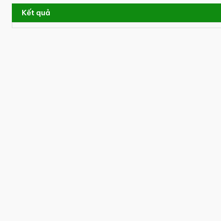
Trực
Kết quả
tiếp
Xổ
số
Miền
Nam
XSMB
Thứ
2
Thứ
3
Thứ
4
Thứ
5
Thứ
6