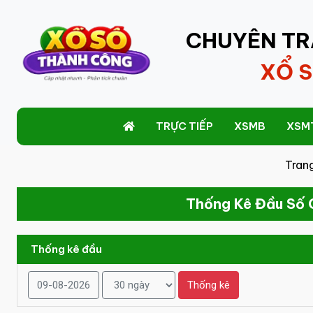
CHUYÊN TR
TRANG
CHỦ
XỔ S
TRỰC
TIẾP
TRỰC TIẾP
XSMB
XSM
Trực
tiếp
Xổ
Tran
số
Miền
Thống Kê Đầu Số G
Bắc
Trực
tiếp
Thống kê đầu
Xổ
số
09-08-2026
Thống kê
Miền
Trung