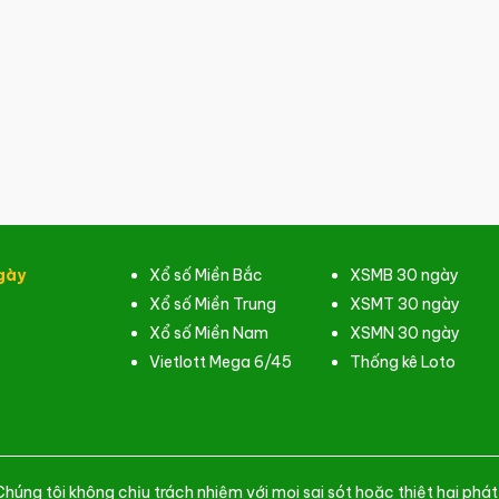
gày
Xổ số Miền Bắc
XSMB 30 ngày
Xổ số Miền Trung
XSMT 30 ngày
Xổ số Miền Nam
XSMN 30 ngày
Vietlott Mega 6/45
Thống kê Loto
ng tôi không chịu trách nhiệm với mọi sai sót hoặc thiệt hại phát