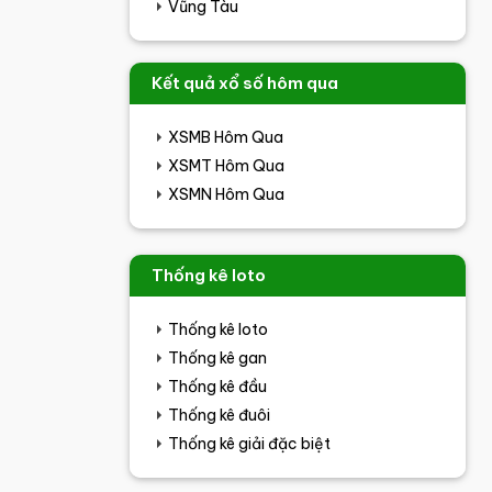
Vũng Tàu
Kết quả xổ số hôm qua
XSMB Hôm Qua
XSMT Hôm Qua
XSMN Hôm Qua
Thống kê loto
Thống kê loto
Thống kê gan
Thống kê đầu
Thống kê đuôi
Thống kê giải đặc biệt