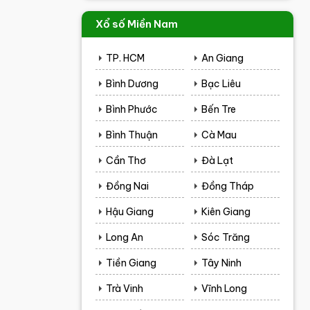
Xổ số Miền Nam
TP. HCM
An Giang
Bình Dương
Bạc Liêu
Bình Phước
Bến Tre
Bình Thuận
Cà Mau
Cần Thơ
Đà Lạt
Đồng Nai
Đồng Tháp
Hậu Giang
Kiên Giang
Long An
Sóc Trăng
Tiền Giang
Tây Ninh
Trà Vinh
Vĩnh Long