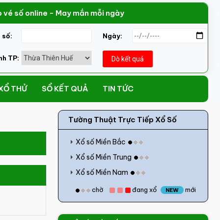
 vé số online - May mắn mỗi ngày
 số:
Ngày:
nh TP:
XỔ THỬ
SỔ KẾT QUẢ
TIN TỨC
Tường Thuật Trực Tiếp Xổ Số
Xổ số Miền Bắc
Xổ số Miền Trung
Xổ số Miền Nam
chờ
đang xổ
mới
NEW