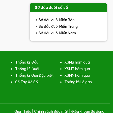
Sớ đầu đuôi xổ số
Sớ đầu đuôi Miền Bắc
Sớ đầu đuôi Miền Trung
Sớ đầu đuôi Miền Nam
Thống kê Đầu
XSMB hôm qua
Thống kê Đuôi
XSMT hôm qua
Thống kê Giải Đặc biệt
XSMN hôm qua
Sổ Tay Xổ Số
Thống kê Lô gan
Giới Thiệu
| Chính sách Bảo mật | Điều khoản Sử dụng