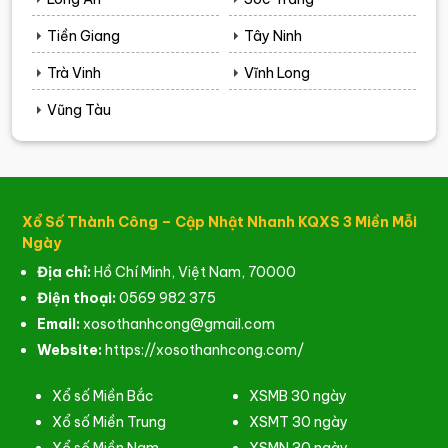
Tiền Giang
Tây Ninh
Trà Vinh
Vĩnh Long
Vũng Tàu
Xổ Số Thành Công – Cập Nhật Nhanh KQXS 3 Miền Mỗi
Ngày
Địa chỉ:
Hồ Chí Minh, Việt Nam, 70000
Điện thoại:
0569 982 375
Email:
xosothanhcong@gmail.com
Website:
https://xosothanhcong.com/
Xổ số Miền Bắc
XSMB 30 ngày
Xổ số Miền Trung
XSMT 30 ngày
Xổ số Miền Nam
XSMN 30 ngày