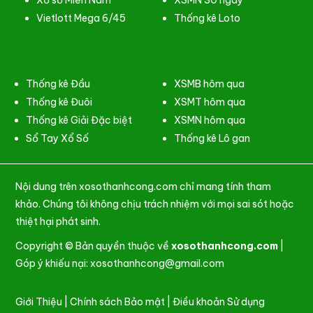
Vietlott Mega 6/45
Thống kê Loto
Thống kê Đầu
XSMB hôm qua
Thống kê Đuôi
XSMT hôm qua
Thống kê Giải Đặc biệt
XSMN hôm qua
Sổ Tay Xổ Số
Thống kê Lô gan
Nội dung trên xosothanhcong.com chỉ mang tính tham
khảo. Chúng tôi không chịu trách nhiệm với mọi sai sót hoặc
thiệt hại phát sinh.
Copyright © Bản quyền thuộc về
xosothanhcong.com
|
Góp ý khiếu nại: xosothanhcong@gmail.com
Giới Thiệu
| Chính sách Bảo mật | Điều khoản Sử dụng