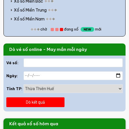
Xổ số Miền Bắc
TÍCH
Xổ số Miền Trung
XỔ
Xổ số Miền Nam
THỬ
chờ
đang xổ
mới
NEW
SỔ
KẾT
QUẢ
Dò vé số online - May mắn mỗi ngày
TIN
TỨC
Vé số:
Ngày:
Tỉnh TP:
Kết quả xổ số hôm qua