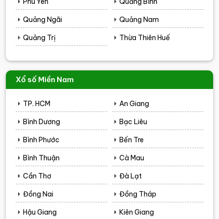
Phú Yên
Quảng Bình
Quảng Ngãi
Quảng Nam
Quảng Trị
Thừa Thiên Huế
Xổ số Miền Nam
TP. HCM
An Giang
Bình Dương
Bạc Liêu
Bình Phước
Bến Tre
Bình Thuận
Cà Mau
Cần Thơ
Đà Lạt
Đồng Nai
Đồng Tháp
Hậu Giang
Kiên Giang