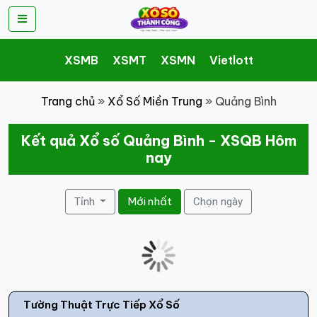
TRANG
XSMB
XSMT
XSMN
Vietlott
CHỦ
TRỰC
Trang chủ
»
Xổ Số Miền Trung
»
Quảng Bình
TIẾP
Kết quả Xổ số Quảng Bình - XSQB Hôm
XSMB
nay
XSMT
XSMN
Mới nhất
Tỉnh
Chọn ngày
VIETLOTT
THỐNG
KÊ
Tường Thuật Trực Tiếp Xổ Số
PHÂN