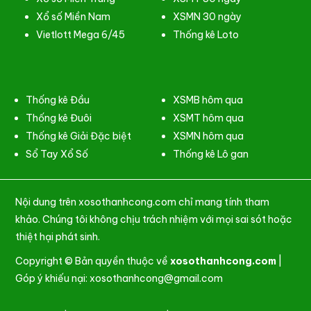
Xổ số Miền Nam
XSMN 30 ngày
Vietlott Mega 6/45
Thống kê Loto
Thống kê Đầu
XSMB hôm qua
Thống kê Đuôi
XSMT hôm qua
Thống kê Giải Đặc biệt
XSMN hôm qua
Sổ Tay Xổ Số
Thống kê Lô gan
Nội dung trên xosothanhcong.com chỉ mang tính tham
khảo. Chúng tôi không chịu trách nhiệm với mọi sai sót hoặc
thiệt hại phát sinh.
Copyright © Bản quyền thuộc về
xosothanhcong.com
|
Góp ý khiếu nại: xosothanhcong@gmail.com