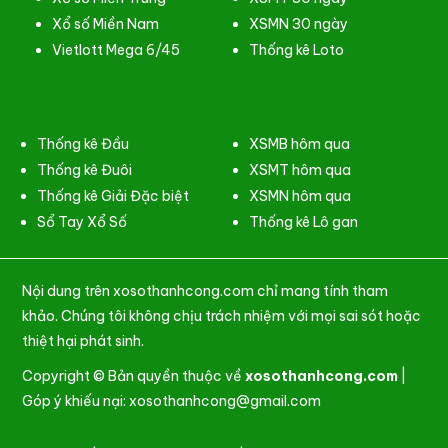
Xổ số Miền Nam
XSMN 30 ngày
Vietlott Mega 6/45
Thống kê Loto
Thống kê Đầu
XSMB hôm qua
Thống kê Đuôi
XSMT hôm qua
Thống kê Giải Đặc biệt
XSMN hôm qua
Sổ Tay Xổ Số
Thống kê Lô gan
Nội dung trên xosothanhcong.com chỉ mang tính tham
khảo. Chúng tôi không chịu trách nhiệm với mọi sai sót hoặc
thiệt hại phát sinh.
Copyright © Bản quyền thuộc về
xosothanhcong.com
|
Góp ý khiếu nại: xosothanhcong@gmail.com