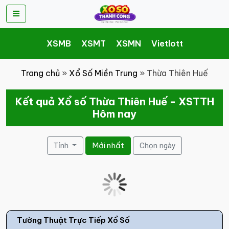
TRANG
XSMB
XSMT
XSMN
Vietlott
CHỦ
TRỰC
Trang chủ
»
Xổ Số Miền Trung
»
Thừa Thiên Huế
TIẾP
Kết quả Xổ số Thừa Thiên Huế - XSTTH
XSMB
Hôm nay
XSMT
XSMN
Mới nhất
Tỉnh
Chọn ngày
VIETLOTT
THỐNG
KÊ
Tường Thuật Trực Tiếp Xổ Số
PHÂN