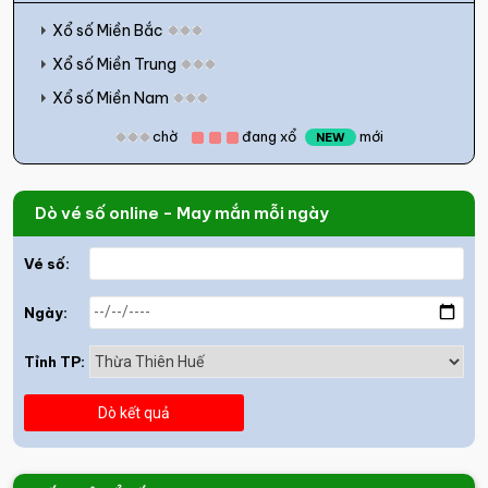
TÍCH
Xổ số Miền Bắc
XỔ
Xổ số Miền Trung
THỬ
Xổ số Miền Nam
SỔ
chờ
đang xổ
mới
NEW
KẾT
QUẢ
Dò vé số online - May mắn mỗi ngày
TIN
TỨC
Vé số:
Ngày:
Tỉnh TP: