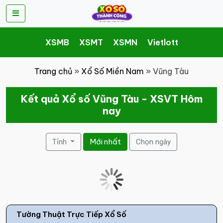
TRANG
XSMB
XSMT
XSMN
Vietlott
CHỦ
TRỰC
Trang chủ
»
Xổ Số Miền Nam
»
Vũng Tàu
TIẾP
Kết quả Xổ số Vũng Tàu - XSVT Hôm
XSMB
nay
XSMT
XSMN
Mới nhất
Tỉnh
Chọn ngày
VIETLOTT
THỐNG
KÊ
Tường Thuật Trực Tiếp Xổ Số
PHÂN