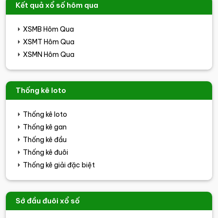
Kết quả xổ số hôm qua
XSMB Hôm Qua
XSMT Hôm Qua
XSMN Hôm Qua
Thống kê loto
Thống kê loto
Thống kê gan
Thống kê đầu
Thống kê đuôi
Thống kê giải đặc biệt
Sớ đầu đuôi xổ số