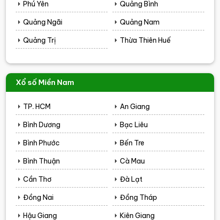
Phú Yên
Quảng Bình
Quảng Ngãi
Quảng Nam
Quảng Trị
Thừa Thiên Huế
Xổ số Miền Nam
TP. HCM
An Giang
Bình Dương
Bạc Liêu
Bình Phước
Bến Tre
Bình Thuận
Cà Mau
Cần Thơ
Đà Lạt
Đồng Nai
Đồng Tháp
Hậu Giang
Kiên Giang