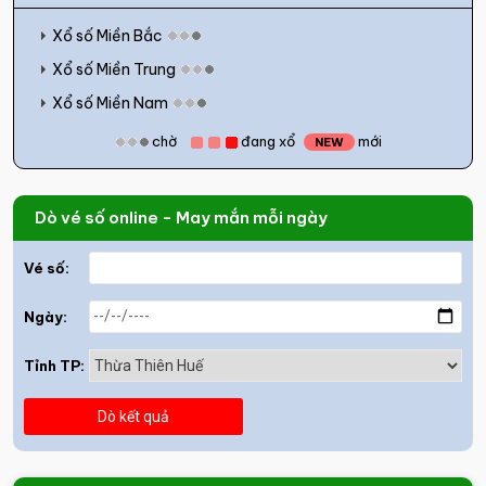
TÍCH
Xổ số Miền Bắc
XỔ
Xổ số Miền Trung
THỬ
Xổ số Miền Nam
SỔ
chờ
đang xổ
mới
KẾT
NEW
QUẢ
TIN
Dò vé số online - May mắn mỗi ngày
TỨC
Vé số:
Ngày:
Tỉnh TP: