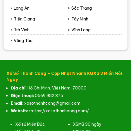
Long An
Sóc Trăng
Tiền Giang
Tây Ninh
Trà Vinh
Vĩnh Long
Vũng Tàu
Xổ Số Thành Công – Cập Nhật Nhanh KQXS 3 Miền Mỗi
Ngày
Địa chỉ:
Hồ Chí Minh, Việt Nam, 70000
Điện thoại:
0569 982 375
Email:
xosothanhcong@gmail.com
Website:
https://xosothanhcong.com/
Xổ số Miền Bắc
XSMB 30 ngày