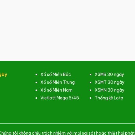
gày
Xổ số Miền Bắc
XSMB 30 ngày
Xổ số Miền Trung
XSMT 30 ngày
Xổ số Miền Nam
XSMN 30 ngày
Vietlott Mega 6/45
Thống kê Loto
ng tôi không chịu trách nhiệm với mọi sai sót hoặc thiệt hại phát