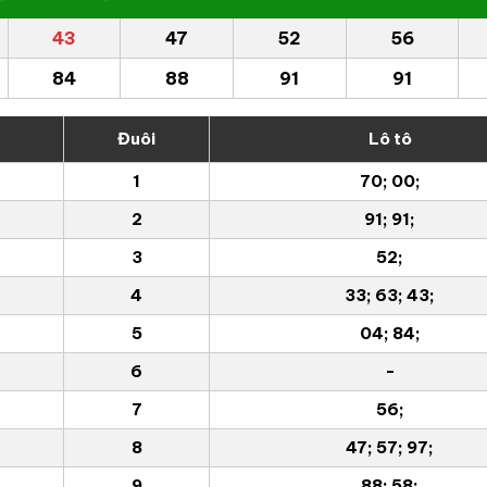
43
47
52
56
84
88
91
91
Đuôi
Lô tô
1
70; 00;
2
91; 91;
3
52;
4
33; 63; 43;
5
04; 84;
6
-
7
56;
8
47; 57; 97;
9
88; 58;