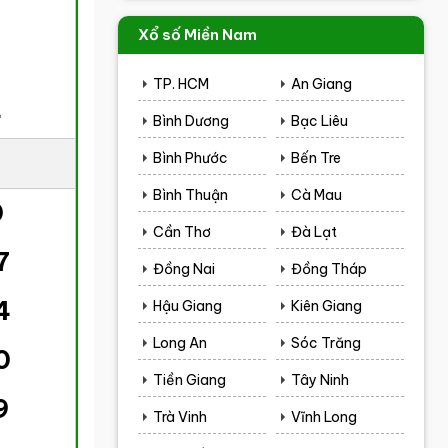
Xổ số Miền Nam
TP. HCM
An Giang
4
Bình Dương
Bạc Liêu
Bình Phước
Bến Tre
Bình Thuận
Cà Mau
0
Cần Thơ
Đà Lạt
7
Đồng Nai
Đồng Tháp
4
Hậu Giang
Kiên Giang
Long An
Sóc Trăng
0
Tiền Giang
Tây Ninh
9
Trà Vinh
Vĩnh Long