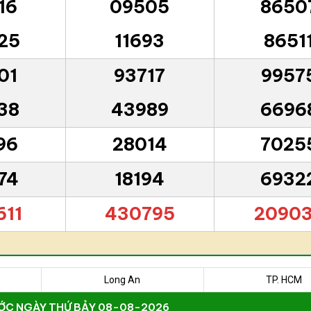
16
09505
8650
25
11693
8651
01
93717
9957
38
43989
6696
96
28014
7025
74
18194
6932
611
430795
2090
Long An
TP. HCM
ƯỚC NGÀY THỨ BẢY 08-08-2026