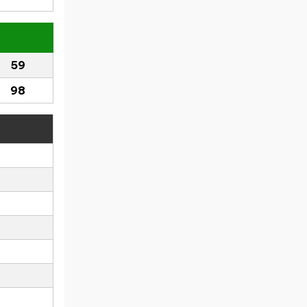
59
98