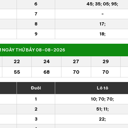
6
45; 35; 05; 95;
7
-
8
17;
9
18;
M NGÀY THỨ BẢY 08-08-2026
22
24
27
29
55
68
70
70
Đuôi
Lô tô
1
10; 70; 70;
2
51; 11;
3
22;