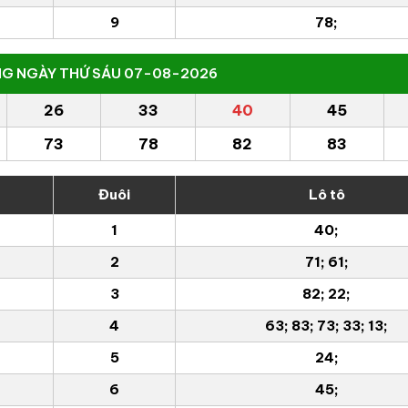
9
78;
NG NGÀY THỨ SÁU 07-08-2026
26
33
40
45
73
78
82
83
Đuôi
Lô tô
1
40;
2
71; 61;
3
82; 22;
4
63; 83; 73; 33; 13;
5
24;
6
45;