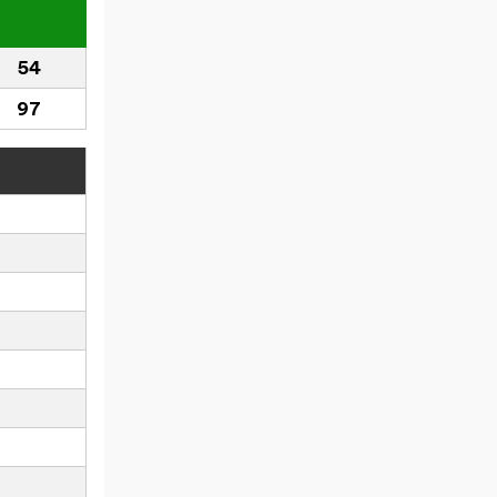
54
97