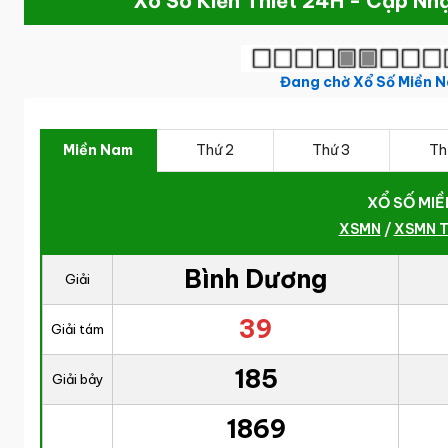
Xổ Số Kiến Thiết 24H - Cập Nh
Trực
tiếp
Xổ
số
Đang chờ Xổ Số Miền Na
Miền
Nam
Miền Nam
Thứ 2
Thứ 3
Th
XSMB
Thứ
XỔ SỐ MI
2
XSMN
/
XSMN T
Thứ
3
Bình Dương
Giải
Thứ
39
4
Giải tám
Thứ
185
5
Giải bảy
Thứ
1869
6