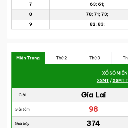
7
63; 61;
30
Ngày
8
78; 71; 73;
Kết
9
82; 83;
quả
Đài
TIN
TỨC
Miền Trung
Thứ 2
Thứ 3
Th
Cơ
cấu
giải
XỔ SỐ MIỀ
thưởng
XSMT
/
XSMT T
Cẩm
Gia Lai
nang
Giải
xổ
số
98
Giải tám
Sổ
mơ
374
Giải bảy