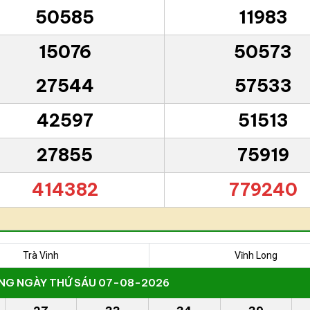
50585
11983
15076
50573
27544
57533
42597
51513
27855
75919
414382
779240
Trà Vinh
Vĩnh Long
ƠNG NGÀY THỨ SÁU 07-08-2026