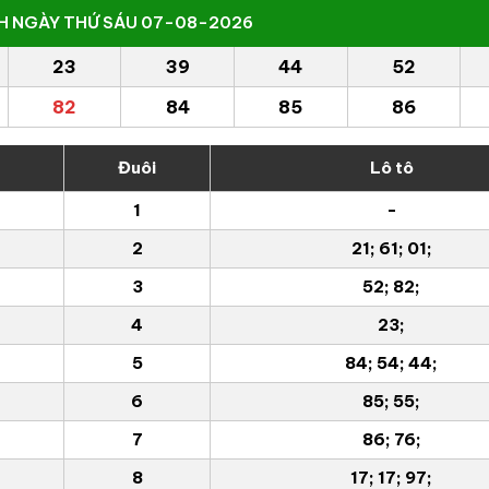
NH NGÀY THỨ SÁU 07-08-2026
23
39
44
52
82
84
85
86
Đuôi
Lô tô
1
-
2
21; 61; 01;
3
52; 82;
4
23;
5
84; 54; 44;
6
85; 55;
7
86; 76;
8
17; 17; 97;