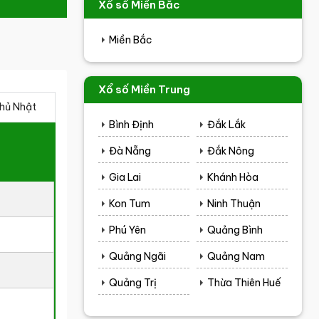
Xổ số Miền Bắc
Miền Bắc
Xổ số Miền Trung
hủ Nhật
Bình Định
Đắk Lắk
Đà Nẵng
Đắk Nông
Gia Lai
Khánh Hòa
Kon Tum
Ninh Thuận
Phú Yên
Quảng Bình
Quảng Ngãi
Quảng Nam
Quảng Trị
Thừa Thiên Huế