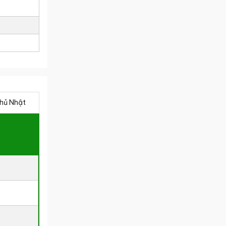
hủ Nhật