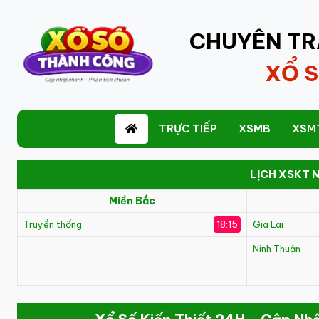
CHUYÊN TR
TRANG
CHỦ
XỔ S
TRỰC
TIẾP
TRỰC TIẾP
XSMB
XSM
Trực
tiếp
Xổ
LỊCH XSKT 
số
Miền
Miền Bắc
Bắc
Truyền thống
18:15
Gia Lai
Trực
Ninh Thuận
tiếp
Xổ
số
Miền
Trung