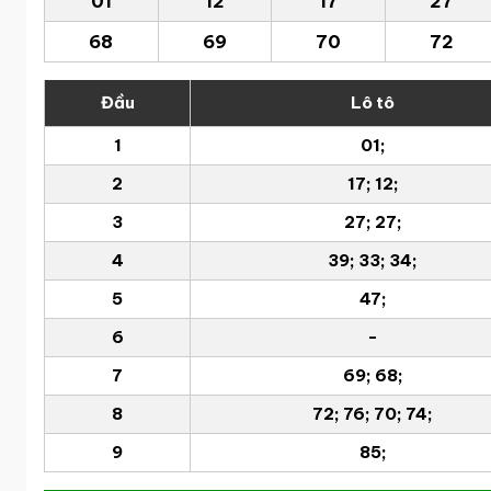
01
12
17
27
Nhật
68
69
70
72
VIETLOTT
Mega
Đầu
Lô tô
6/45
1
01;
THỐNG
2
17; 12;
KÊ
3
27; 27;
Thống
kê
4
39; 33; 34;
Đầu
5
47;
Thống
kê
6
-
Đuôi
7
69; 68;
Thống
8
72; 76; 70; 74;
kê
Lô
9
85;
Gan