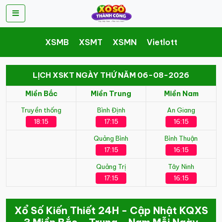
TRANG
XSMB
XSMT
XSMN
Vietlott
CHỦ
TRỰC
LỊCH XSKT NGÀY THỨ NĂM 06-08-2026
TIẾP
Miền Bắc
Miền Trung
Miền Nam
XSMB
Truyền thống
Bình Định
An Giang
XSMT
18:15
17:15
16:15
Quảng Bình
Bình Thuận
XSMN
17:15
16:15
VIETLOTT
Quảng Trị
Tây Ninh
17:15
16:15
THỐNG
KÊ
Xổ Số Kiến Thiết 24H - Cập Nhật KQXS
PHÂN