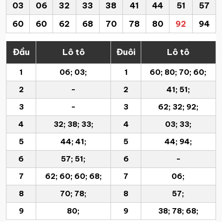
03
06
32
33
38
41
44
51
57
60
60
62
68
70
78
80
92
94
Đầu
Lô tô
Đuôi
Lô tô
1
06; 03;
1
60; 80; 70; 60;
2
-
2
41; 51;
3
-
3
62; 32; 92;
4
32; 38; 33;
4
03; 33;
5
44; 41;
5
44; 94;
6
57; 51;
6
-
7
62; 60; 60; 68;
7
06;
8
70; 78;
8
57;
9
80;
9
38; 78; 68;