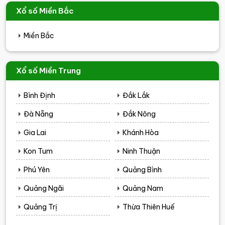
Xổ số Miền Bắc
Miền Bắc
Xổ số Miền Trung
Bình Định
Đắk Lắk
Đà Nẵng
Đắk Nông
Gia Lai
Khánh Hòa
Kon Tum
Ninh Thuận
Phú Yên
Quảng Bình
Quảng Ngãi
Quảng Nam
Quảng Trị
Thừa Thiên Huế