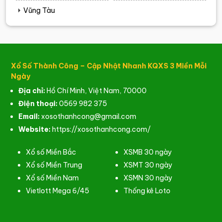
Vũng Tàu
Xổ Số Thành Công – Cập Nhật Nhanh KQXS 3 Miền Mỗi
Ngày
Địa chỉ:
Hồ Chí Minh, Việt Nam, 70000
Điện thoại:
0569 982 375
Email:
xosothanhcong@gmail.com
Website:
https://xosothanhcong.com/
Xổ số Miền Bắc
XSMB 30 ngày
Xổ số Miền Trung
XSMT 30 ngày
Xổ số Miền Nam
XSMN 30 ngày
Vietlott Mega 6/45
Thống kê Loto