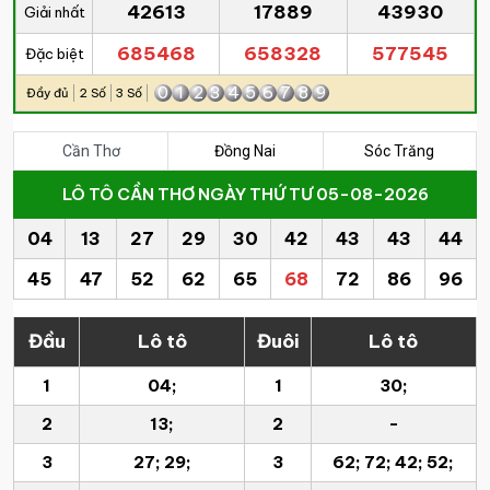
42613
17889
43930
Giải nhất
685468
658328
577545
Đặc biệt
0
1
2
3
4
5
6
7
8
9
Đầy đủ
2 Số
3 Số
Cần Thơ
Đồng Nai
Sóc Trăng
LÔ TÔ CẦN THƠ NGÀY THỨ TƯ 05-08-2026
04
13
27
29
30
42
43
43
44
45
47
52
62
65
68
72
86
96
Đầu
Lô tô
Đuôi
Lô tô
1
04;
1
30;
2
13;
2
-
3
27; 29;
3
62; 72; 42; 52;