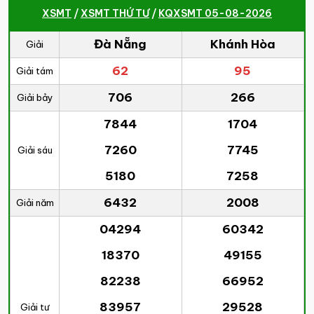
XSMT
/
XSMT THỨ TƯ
/
KQXSMT 05-08-2026
Đà Nẵng
Khánh Hòa
Giải
62
95
Giải tám
706
266
Giải bảy
7844
1704
7260
7745
Giải sáu
5180
7258
6432
2008
Giải năm
04294
60342
18370
49155
82238
66952
83957
29528
Giải tư