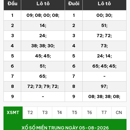
Đầu
Lô tô
Đuôi
Lô tô
1
09; 08; 00; 08;
1
00; 30;
2
14;
2
51;
3
24;
3
72; 72;
4
38; 38; 30;
4
73;
5
45; 45;
5
24; 14;
6
51;
6
65; 45; 45;
7
65;
7
-
8
72; 73; 79; 72;
8
97;
9
-
9
08; 38; 38; 08;
XSMT
T2
T3
T4
T5
T6
T7
CN
XỔ SỐ MIỀN TRUNG NGÀY 05-08-2026