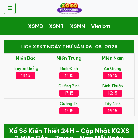
TRANG
XSMB
XSMT
XSMN
Vietlott
CHỦ
TRỰC
LỊCH XSKT NGÀY THỨ NĂM 06-08-2026
TIẾP
Miền Bắc
Miền Trung
Miền Nam
XSMB
Truyền thống
Bình Định
An Giang
XSMT
18:15
17:15
16:15
Quảng Bình
Bình Thuận
XSMN
17:15
16:15
VIETLOTT
Quảng Trị
Tây Ninh
17:15
16:15
THỐNG
KÊ
Xổ Số Kiến Thiết 24H - Cập Nhật KQXS
PHÂN