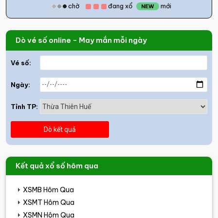
chờ
đang xổ
mới
NEW
Dò vé số online - May mắn mỗi ngày
Vé số:
Ngày:
Tỉnh TP:
Kết quả xổ số hôm qua
XSMB Hôm Qua
XSMT Hôm Qua
XSMN Hôm Qua