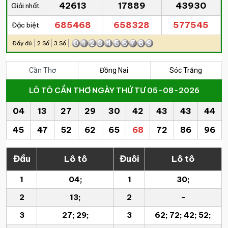
42613
17889
43930
Giải nhất
685468
658328
577545
Đặc biệt
0
1
2
3
4
5
6
7
8
9
Đầy đủ
2 Số
3 Số
Cần Thơ
Đồng Nai
Sóc Trăng
LÔ TÔ CẦN THƠ NGÀY THỨ TƯ 05-08-2026
04
13
27
29
30
42
43
43
44
45
47
52
62
65
68
72
86
96
Đầu
Lô tô
Đuôi
Lô tô
1
04;
1
30;
2
13;
2
-
3
27; 29;
3
62; 72; 42; 52;