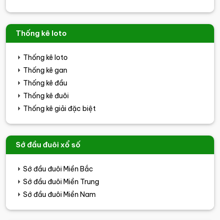
Thống kê loto
Thống kê loto
Thống kê gan
Thống kê đầu
Thống kê đuôi
Thống kê giải đặc biệt
Sớ đầu đuôi xổ số
Sớ đầu đuôi Miền Bắc
Sớ đầu đuôi Miền Trung
Sớ đầu đuôi Miền Nam