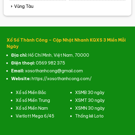
Vũng Tàu
Xổ Số Thành Công – Cập Nhật Nhanh KQXS 3 Miền Mỗi
Ngày
Địa chỉ:
Hồ Chí Minh, Việt Nam, 70000
Điện thoại:
0569 982 375
Email:
xosothanhcong@gmail.com
Website:
https://xosothanhcong.com/
Xổ số Miền Bắc
XSMB 30 ngày
Xổ số Miền Trung
XSMT 30 ngày
Xổ số Miền Nam
XSMN 30 ngày
Vietlott Mega 6/45
Thống kê Loto