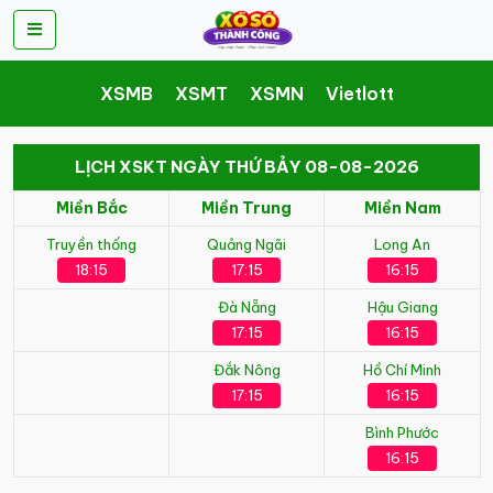
TRANG
XSMB
XSMT
XSMN
Vietlott
CHỦ
TRỰC
LỊCH XSKT NGÀY THỨ BẢY 08-08-2026
TIẾP
Miền Bắc
Miền Trung
Miền Nam
XSMB
Truyền thống
Quảng Ngãi
Long An
XSMT
18:15
17:15
16:15
Đà Nẵng
Hậu Giang
XSMN
17:15
16:15
VIETLOTT
Đắk Nông
Hồ Chí Minh
17:15
16:15
THỐNG
KÊ
Bình Phước
16:15
PHÂN