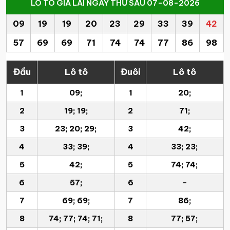
LÔ TÔ GIA LAI NGÀY THỨ SÁU 07-08-2026
09
19
19
20
23
29
33
39
42
57
69
69
71
74
74
77
86
98
Đầu
Lô tô
Đuôi
Lô tô
1
09;
1
20;
2
19; 19;
2
71;
3
23; 20; 29;
3
42;
4
33; 39;
4
33; 23;
5
42;
5
74; 74;
6
57;
6
-
7
69; 69;
7
86;
8
74; 77; 74; 71;
8
77; 57;