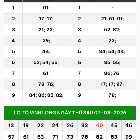
1
01;
1
-
2
17; 17;
2
21; 61; 01;
3
21; 23;
3
52; 82;
4
39;
4
23;
5
44;
5
84; 54; 44;
6
52; 54; 55;
6
85; 55;
7
61;
7
86; 76;
8
78; 76;
8
17; 17; 97;
9
84; 86; 85; 82;
9
78;
LÔ TÔ VĨNH LONG NGÀY THỨ SÁU 07-08-2026
13
19
22
24
26
33
40
45
46
57
61
63
71
73
78
82
83
99