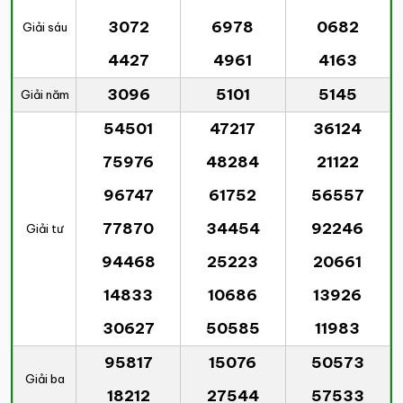
3072
6978
0682
Giải sáu
4427
4961
4163
3096
5101
5145
Giải năm
54501
47217
36124
75976
48284
21122
96747
61752
56557
77870
34454
92246
Giải tư
94468
25223
20661
14833
10686
13926
30627
50585
11983
95817
15076
50573
Giải ba
18212
27544
57533