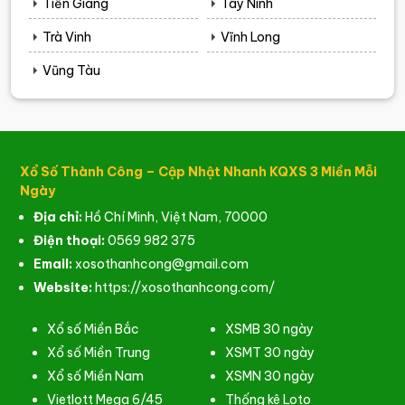
Tiền Giang
Tây Ninh
Trà Vinh
Vĩnh Long
Vũng Tàu
Xổ Số Thành Công – Cập Nhật Nhanh KQXS 3 Miền Mỗi
Ngày
Địa chỉ:
Hồ Chí Minh, Việt Nam, 70000
Điện thoại:
0569 982 375
Email:
xosothanhcong@gmail.com
Website:
https://xosothanhcong.com/
Xổ số Miền Bắc
XSMB 30 ngày
Xổ số Miền Trung
XSMT 30 ngày
Xổ số Miền Nam
XSMN 30 ngày
Vietlott Mega 6/45
Thống kê Loto