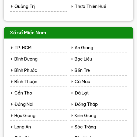
Quảng Trị
Thừa Thiên Huế
Xổ số Miền Nam
TP. HCM
An Giang
Bình Dương
Bạc Liêu
Bình Phước
Bến Tre
Bình Thuận
Cà Mau
Cần Thơ
Đà Lạt
Đồng Nai
Đồng Tháp
Hậu Giang
Kiên Giang
Long An
Sóc Trăng