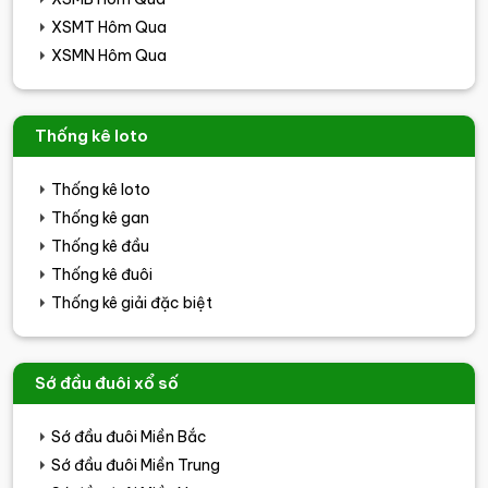
XSMT Hôm Qua
XSMN Hôm Qua
Thống kê loto
Thống kê loto
Thống kê gan
Thống kê đầu
Thống kê đuôi
Thống kê giải đặc biệt
Sớ đầu đuôi xổ số
Sớ đầu đuôi Miền Bắc
Sớ đầu đuôi Miền Trung