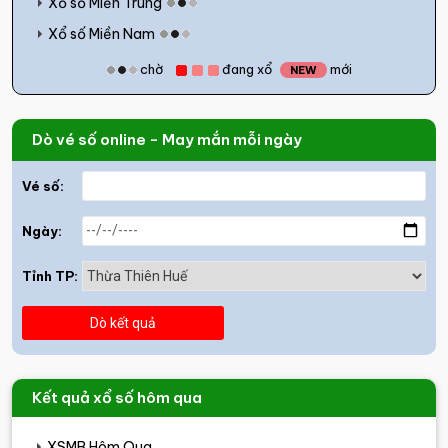
Xổ số Miền Trung
Xổ số Miền Nam
chờ
đang xổ
mới
NEW
Dò vé số online - May mắn mỗi ngày
Vé số:
Ngày:
Tỉnh TP:
Kết quả xổ số hôm qua
XSMB Hôm Qua