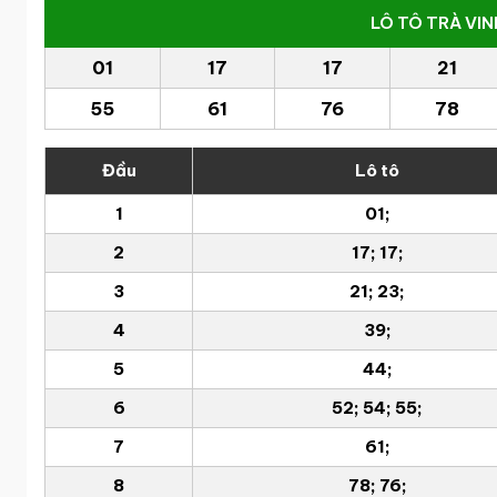
Thống
LÔ TÔ TRÀ VI
kê
Giải
01
17
17
21
Đặc
Biệt
55
61
76
78
Thống
kê
Đầu
Lô tô
Tần
suất
1
01;
Loto
2
17; 17;
PHÂN
3
21; 23;
TÍCH
4
39;
Phân
tích
5
44;
XSMB
6
52; 54; 55;
Phân
tích
7
61;
XSMT
8
78; 76;