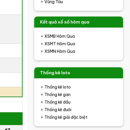
Vũng Tàu
Kết quả xổ số hôm qua
XSMB Hôm Qua
XSMT Hôm Qua
XSMN Hôm Qua
Thống kê loto
Thống kê loto
Thống kê gan
Thống kê đầu
Thống kê đuôi
Thống kê giải đặc biệt