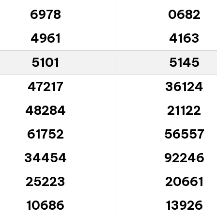
6978
0682
4961
4163
5101
5145
47217
36124
48284
21122
61752
56557
34454
92246
25223
20661
10686
13926