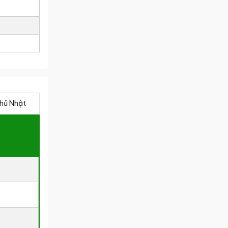
hủ Nhật