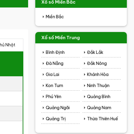
Xổ số Miền Bắc
Miền Bắc
Xổ số Miền Trung
hủ Nhật
Bình Định
Đắk Lắk
Đà Nẵng
Đắk Nông
Gia Lai
Khánh Hòa
Kon Tum
Ninh Thuận
Phú Yên
Quảng Bình
Quảng Ngãi
Quảng Nam
Quảng Trị
Thừa Thiên Huế