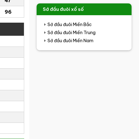
47
Sớ đầu đuôi xổ số
96
Sớ đầu đuôi Miền Bắc
Sớ đầu đuôi Miền Trung
Sớ đầu đuôi Miền Nam