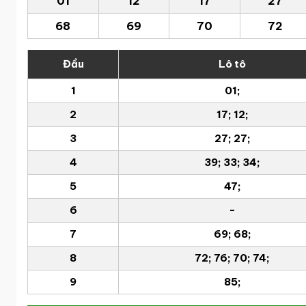
01
12
17
27
Nhật
68
69
70
72
VIETLOTT
Mega
Đầu
Lô tô
6/45
1
01;
THỐNG
2
17; 12;
KÊ
3
27; 27;
Thống
kê
4
39; 33; 34;
Đầu
5
47;
Thống
kê
6
-
Đuôi
7
69; 68;
Thống
8
72; 76; 70; 74;
kê
Lô
9
85;
Gan