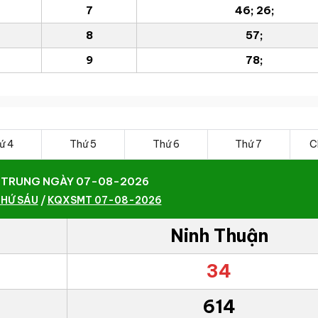
7
46; 26;
8
57;
9
78;
ứ 4
Thứ 5
Thứ 6
Thứ 7
C
N TRUNG NGÀY 07-08-2026
HỨ SÁU
/
KQXSMT 07-08-2026
Ninh Thuận
34
614