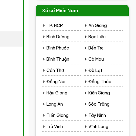
Xổ số Miền Nam
TP. HCM
An Giang
Bình Dương
Bạc Liêu
Bình Phước
Bến Tre
Bình Thuận
Cà Mau
Cần Thơ
Đà Lạt
Đồng Nai
Đồng Tháp
Hậu Giang
Kiên Giang
Long An
Sóc Trăng
Tiền Giang
Tây Ninh
Trà Vinh
Vĩnh Long