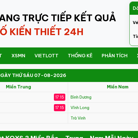
Dò
ANG TRỰC TIẾP KẾT QUẢ
Vé
Ố KIẾN THIẾT 24H
Tỉ
T
XSMN
VIETLOTT
THỐNG KÊ
PHÂN TÍCH
NGÀY THỨ SÁU 07-08-2026
Miền Trung
Miền Nam
17:15
Bình Dương
17:15
Vĩnh Long
Trà Vinh