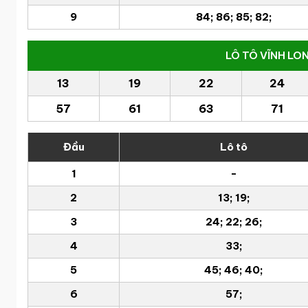
Phân
tích
9
84; 86; 85; 82;
XSMN
XỔ
LÔ TÔ VĨNH LO
THỬ
13
19
22
24
SỔ
57
61
63
71
KẾT
QUẢ
Đầu
Lô tô
Dò
vé
1
-
số
2
13; 19;
XSMB
30
3
24; 22; 26;
Ngày
4
33;
XSMT
5
45; 46; 40;
30
Ngày
6
57;
XSMN