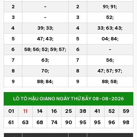
2
-
2
91; 91;
3
-
3
52;
4
39; 33;
4
33; 63; 43;
5
47; 43;
5
04; 84;
6
58; 56; 52; 59; 57;
6
-
7
63;
7
56;
8
70;
8
47; 57; 97;
9
88; 84;
9
88; 58;
LÔ TÔ HẬU GIANG NGÀY THỨ BẢY 08-08-2026
01
11
14
16
25
38
41
52
59
61
63
68
74
90
95
95
96
98