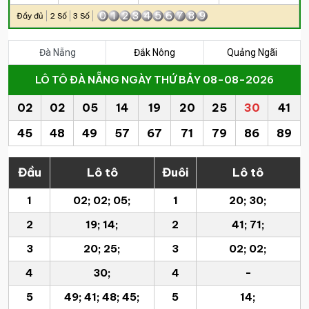
0
1
2
3
4
5
6
7
8
9
Đầy đủ
2 Số
3 Số
Đà Nẵng
Đắk Nông
Quảng Ngãi
LÔ TÔ ĐÀ NẴNG NGÀY THỨ BẢY 08-08-2026
02
02
05
14
19
20
25
30
41
45
48
49
57
67
71
79
86
89
Đầu
Lô tô
Đuôi
Lô tô
1
02; 02; 05;
1
20; 30;
2
19; 14;
2
41; 71;
3
20; 25;
3
02; 02;
4
30;
4
-
5
49; 41; 48; 45;
5
14;