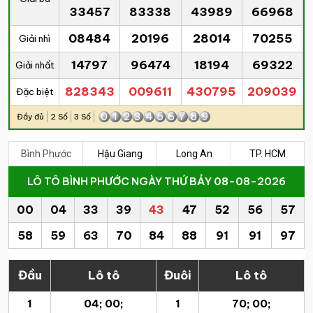
33457
83338
43989
66968
08484
20196
28014
70255
Giải nhì
14797
96474
18194
69322
Giải nhất
828343
009611
430795
209039
Đặc biệt
0
1
2
3
4
5
6
7
8
9
Đầy đủ
2 Số
3 Số
Bình Phước
Hậu Giang
Long An
TP. HCM
LÔ TÔ BÌNH PHƯỚC NGÀY THỨ BẢY 08-08-2026
00
04
33
39
43
47
52
56
57
58
59
63
70
84
88
91
91
97
Đầu
Lô tô
Đuôi
Lô tô
1
04; 00;
1
70; 00;