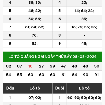
4
36; 35;
4
23;
5
48; 42;
5
14; 64; 24;
6
50; 56;
6
35;
7
61; 64; 62;
7
16; 76; 56; 36;
8
76;
8
-
9
82;
9
48;
LÔ TÔ QUẢNG NGÃI NGÀY THỨ BẢY 08-08-2026
02
07
18
27
39
47
48
48
50
54
55
60
60
60
61
84
90
91
Đầu
Lô tô
Đuôi
Lô tô
1
07; 02;
1
60; 90; 50; 60; 60;