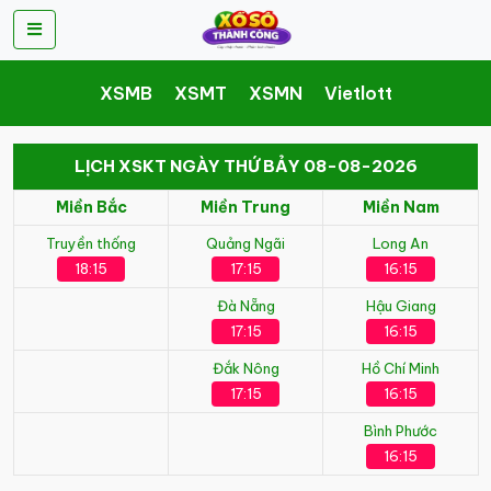
TRANG
XSMB
XSMT
XSMN
Vietlott
CHỦ
TRỰC
LỊCH XSKT NGÀY THỨ BẢY 08-08-2026
TIẾP
Miền Bắc
Miền Trung
Miền Nam
XSMB
Truyền thống
Quảng Ngãi
Long An
XSMT
18:15
17:15
16:15
Đà Nẵng
Hậu Giang
XSMN
17:15
16:15
VIETLOTT
Đắk Nông
Hồ Chí Minh
17:15
16:15
THỐNG
KÊ
Bình Phước
16:15
PHÂN