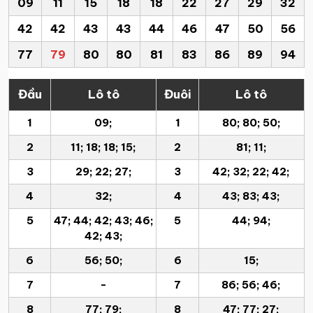
09
11
15
18
18
22
27
29
32
42
42
43
43
44
46
47
50
56
77
79
80
80
81
83
86
89
94
Đầu
Lô tô
Đuôi
Lô tô
1
09;
1
80; 80; 50;
2
11; 18; 18; 15;
2
81; 11;
3
29; 22; 27;
3
42; 32; 22; 42;
4
32;
4
43; 83; 43;
5
47; 44; 42; 43; 46;
5
44; 94;
42; 43;
6
56; 50;
6
15;
7
-
7
86; 56; 46;
8
77; 79;
8
47; 77; 27;