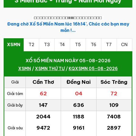
3 Miền Bắc - Trung - Nam Mỗi Ngày
TÍCH
XỔ
THỬ
Đang chờ Xổ Số Miền Nam lúc 16h14', Chúc các bạn may
mắn !...
SỔ
KẾT
XSMN
T2
T3
T4
T5
T6
T7
CN
QUẢ
TIN
XỔ SỐ MIỀN NAM NGÀY 05-08-2026
TỨC
XSMN
/
XSMN THỨ TƯ
/
KQXSMN 05-08-2026
Cần Thơ
Đồng Nai
Sóc Trăng
Giải
62
04
72
Giải tám
147
636
109
Giải bảy
2044
1188
7408
9472
9161
2897
Giải sáu