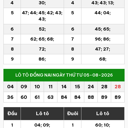
4
30;
4
43; 43; 13;
5
47; 44; 45; 42; 43;
5
44; 04;
43;
6
52;
6
45; 65;
7
62; 65; 68;
7
96; 86;
8
72;
8
47; 27;
9
86;
9
68;
LÔ TÔ ĐỒNG NAI NGÀY THỨ TƯ 05-08-2026
04
09
10
11
14
15
24
28
28
36
60
61
63
84
84
88
89
89
Đầu
Lô tô
Đuôi
Lô tô
1
04; 09;
1
60; 10;