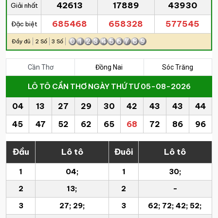
42613
17889
43930
Giải nhất
685468
658328
577545
Đặc biệt
0
1
2
3
4
5
6
7
8
9
Đầy đủ
2 Số
3 Số
Cần Thơ
Đồng Nai
Sóc Trăng
LÔ TÔ CẦN THƠ NGÀY THỨ TƯ 05-08-2026
04
13
27
29
30
42
43
43
44
45
47
52
62
65
68
72
86
96
Đầu
Lô tô
Đuôi
Lô tô
1
04;
1
30;
2
13;
2
-
3
27; 29;
3
62; 72; 42; 52;