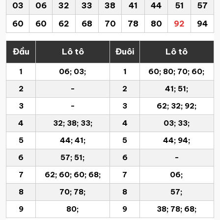
03
06
32
33
38
41
44
51
57
60
60
62
68
70
78
80
92
94
Đầu
Lô tô
Đuôi
Lô tô
1
06; 03;
1
60; 80; 70; 60;
2
-
2
41; 51;
3
-
3
62; 32; 92;
4
32; 38; 33;
4
03; 33;
5
44; 41;
5
44; 94;
6
57; 51;
6
-
7
62; 60; 60; 68;
7
06;
8
70; 78;
8
57;
9
80;
9
38; 78; 68;