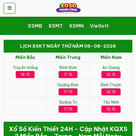
TRANG
XSMB
XSMT
XSMN
Vietlott
CHỦ
TRỰC
LỊCH XSKT NGÀY THỨ NĂM 06-08-2026
TIẾP
Miền Bắc
Miền Trung
Miền Nam
XSMB
Truyền thống
Bình Định
An Giang
XSMT
18:15
17:15
16:15
Quảng Bình
Bình Thuận
XSMN
17:15
16:15
VIETLOTT
Quảng Trị
Tây Ninh
17:15
16:15
THỐNG
KÊ
Xổ Số Kiến Thiết 24H - Cập Nhật KQXS
PHÂN