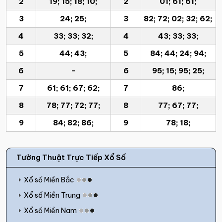
2
19; 15; 18; 10;
2
01; 61; 61;
3
24; 25;
3
82; 72; 02; 32; 62;
4
33; 33; 32;
4
43; 33; 33;
5
44; 43;
5
84; 44; 24; 94;
6
-
6
95; 15; 95; 25;
7
61; 61; 67; 62;
7
86;
8
78; 77; 72; 77;
8
77; 67; 77;
9
84; 82; 86;
9
78; 18;
Tường Thuật Trực Tiếp Xổ Số
Xổ số Miền Bắc
Xổ số Miền Trung
Xổ số Miền Nam