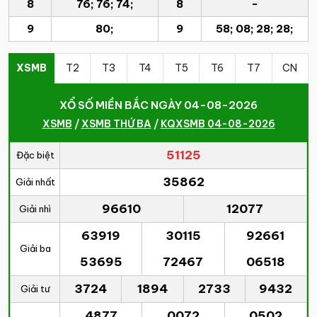
8
76; 76; 74;
8
-
9
80;
9
58; 08; 28; 28;
XSMB
T2
T3
T4
T5
T6
T7
CN
XỔ SỐ MIỀN BẮC NGÀY 04-08-2026
XSMB
/
XSMB THỨ BA
/
KQXSMB 04-08-2026
51125
Đặc biệt
35862
Giải nhất
96610
12077
Giải nhì
63919
30115
92661
Giải ba
53695
72467
06518
3724
1894
2733
9432
Giải tư
4877
0072
0502