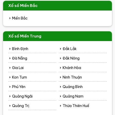
Xổ số Miền Bắc
Miền Bắc
Xổ số Miền Trung
Bình Định
Đắk Lắk
Đà Nẵng
Đắk Nông
Gia Lai
Khánh Hòa
Kon Tum
Ninh Thuận
Phú Yên
Quảng Bình
Quảng Ngãi
Quảng Nam
Quảng Trị
Thừa Thiên Huế