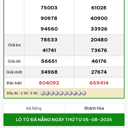
75003
61028
90978
40900
94560
33926
78533
20480
Giải ba
41741
73676
56651
46176
Giải nhì
34968
27674
Giải nhất
804092
659414
Đặc biệt
0
1
2
3
4
5
6
7
8
9
Đầy đủ
2 Số
3 Số
Đà Nẵng
Khánh Hòa
LÔ TÔ ĐÀ NẴNG NGÀY THỨ TƯ 05-08-2026