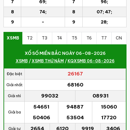
7
69;
7
96;
8
74;
8
07; 47;
9
-
9
28;
XSMB
T2
T3
T4
T5
T6
T7
CN
XỔ SỐ MIỀN BẮC NGÀY 06-08-2026
XSMB
/
XSMB THỨ NĂM
/
KQXSMB 06-08-2026
26167
Đặc biệt
68160
Giải nhất
99032
08931
Giải nhì
54651
94887
15060
Giải ba
50406
53504
17720
2654
6120
9919
3406
Giải tư