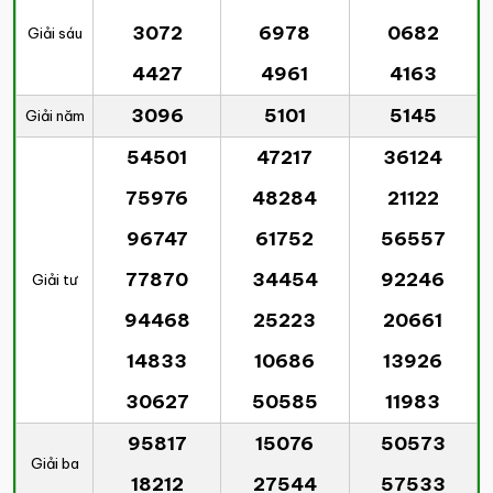
3072
6978
0682
Giải sáu
4427
4961
4163
3096
5101
5145
Giải năm
54501
47217
36124
75976
48284
21122
96747
61752
56557
77870
34454
92246
Giải tư
94468
25223
20661
14833
10686
13926
30627
50585
11983
95817
15076
50573
Giải ba
18212
27544
57533