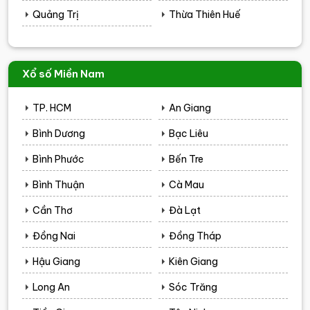
Quảng Trị
Thừa Thiên Huế
Xổ số Miền Nam
TP. HCM
An Giang
Bình Dương
Bạc Liêu
Bình Phước
Bến Tre
Bình Thuận
Cà Mau
Cần Thơ
Đà Lạt
Đồng Nai
Đồng Tháp
Hậu Giang
Kiên Giang
Long An
Sóc Trăng