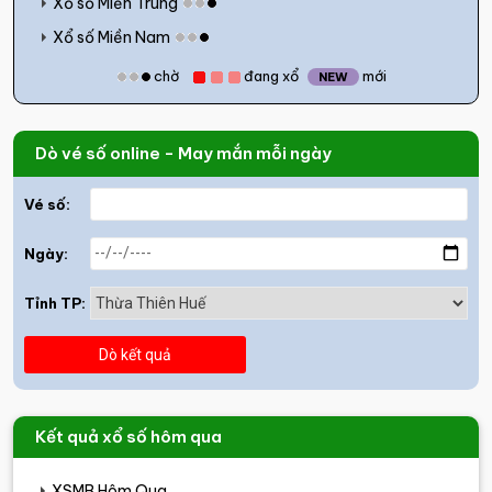
Xổ số Miền Trung
Xổ số Miền Nam
chờ
đang xổ
mới
NEW
Dò vé số online - May mắn mỗi ngày
Vé số:
Ngày:
Tỉnh TP:
Kết quả xổ số hôm qua
XSMB Hôm Qua