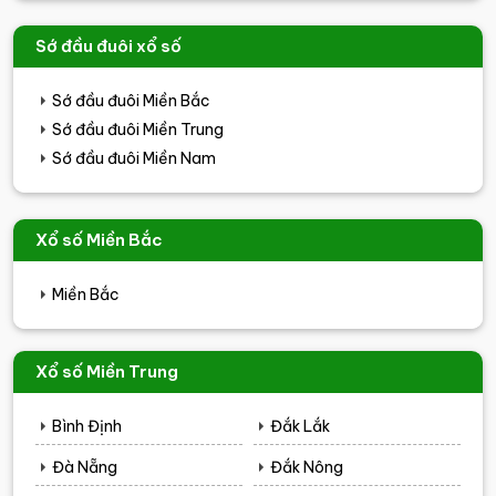
Sớ đầu đuôi xổ số
Sớ đầu đuôi Miền Bắc
Sớ đầu đuôi Miền Trung
Sớ đầu đuôi Miền Nam
Xổ số Miền Bắc
Miền Bắc
Xổ số Miền Trung
Bình Định
Đắk Lắk
Đà Nẵng
Đắk Nông