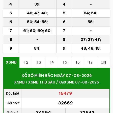
4
39;
4
-
5
48; 47; 48;
5
84; 54;
6
50; 54; 55;
6
55;
7
61; 60; 60; 60;
7
-
8
-
8
07; 27; 47;
9
84;
9
48; 48; 18;
XSMB
T2
T3
T4
T5
T6
T7
CN
XỔ SỐ MIỀN BẮC NGÀY 07-08-2026
XSMB
/
XSMB THỨ SÁU
/
KQXSMB 07-08-2026
16479
Đặc biệt
32689
Giải nhất
34894
72643
Giải nhì