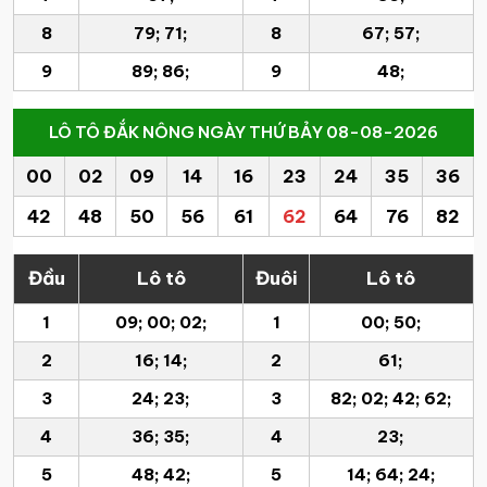
8
79; 71;
8
67; 57;
9
89; 86;
9
48;
LÔ TÔ ĐẮK NÔNG NGÀY THỨ BẢY 08-08-2026
00
02
09
14
16
23
24
35
36
42
48
50
56
61
62
64
76
82
Đầu
Lô tô
Đuôi
Lô tô
1
09; 00; 02;
1
00; 50;
2
16; 14;
2
61;
3
24; 23;
3
82; 02; 42; 62;
4
36; 35;
4
23;
5
48; 42;
5
14; 64; 24;