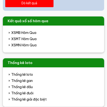
Kết quả xổ số hôm qua
XSMB Hôm Qua
XSMT Hôm Qua
XSMN Hôm Qua
Thống kê loto
Thống kê loto
Thống kê gan
Thống kê đầu
Thống kê đuôi
Thống kê giải đặc biệt