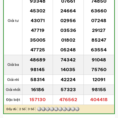
93348
07661
74850
45302
24664
63660
43071
02956
07248
Giải tư
47719
03536
29127
35005
01802
85247
47725
05248
63554
48689
74342
91048
Giải ba
98145
14035
75760
58314
42224
12091
Giải nhì
16186
57323
98155
Giải nhất
157130
476562
404418
Đặc biệt
0
1
2
3
4
5
6
7
8
9
Đầy đủ
2 Số
3 Số