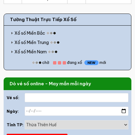
Tường Thuật Trực Tiếp Xổ Số
Xổ số Miền Bắc
Xổ số Miền Trung
Xổ số Miền Nam
chờ
đang xổ
mới
NEW
Dò vé số online - May mắn mỗi ngày
Vé số:
Ngày:
Tỉnh TP: