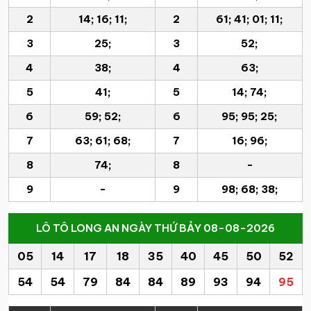
2
14; 16; 11;
2
61; 41; 01; 11;
3
25;
3
52;
4
38;
4
63;
5
41;
5
14; 74;
6
59; 52;
6
95; 95; 25;
7
63; 61; 68;
7
16; 96;
8
74;
8
-
9
-
9
98; 68; 38;
LÔ TÔ LONG AN NGÀY THỨ BẢY 08-08-2026
05
14
17
18
35
40
45
50
52
54
54
79
84
84
89
93
94
95