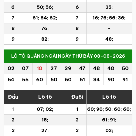
6
50; 56;
6
35;
7
61; 64; 62;
7
16; 76; 56; 36;
8
76;
8
-
9
82;
9
48;
LÔ TÔ QUẢNG NGÃI NGÀY THỨ BẢY 08-08-2026
02
07
18
27
39
47
48
48
50
54
55
60
60
60
61
84
90
91
Đầu
Lô tô
Đuôi
Lô tô
1
07; 02;
1
60; 90; 50; 60; 60;
2
18;
2
61; 91;
3
27;
3
02;