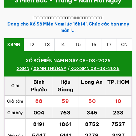
3 Miền Bắc - Trung - Nam Mỗi Ngày
TÍCH
XỔ
THỬ
Đang chờ Xổ Số Miền Nam lúc 16h14', Chúc các bạn may
mắn !...
SỔ
KẾT
XSMN
T2
T3
T4
T5
T6
T7
CN
QUẢ
TIN
XỔ SỐ MIỀN NAM NGÀY 08-08-2026
TỨC
XSMN
/
XSMN THỨ BẢY
/
KQXSMN 08-08-2026
Bình
Hậu
Long An
TP. HCM
Giải
Phước
Giang
88
59
50
10
Giải tám
004
763
345
238
Giải bảy
8191
1861
8752
7527
5447
6141
2779
8137
Giải sáu