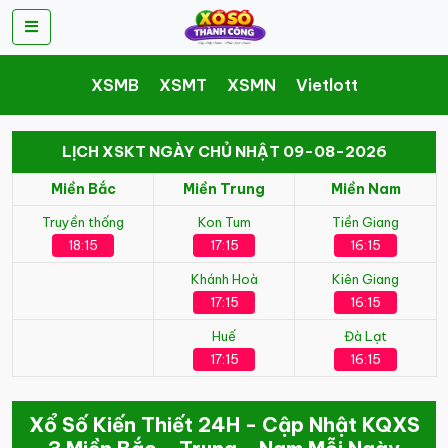
TRANG
XSMB
XSMT
XSMN
Vietlott
CHỦ
TRỰC
LỊCH XSKT NGÀY CHỦ NHẬT 09-08-2026
TIẾP
Miền Bắc
Miền Trung
Miền Nam
XSMB
Truyền thống
Kon Tum
Tiền Giang
XSMT
18:15
17:15
16:15
Khánh Hoà
Kiên Giang
XSMN
17:15
16:15
VIETLOTT
Huế
Đà Lạt
17:15
16:15
THỐNG
KÊ
Xổ Số Kiến Thiết 24H - Cập Nhật KQXS
PHÂN