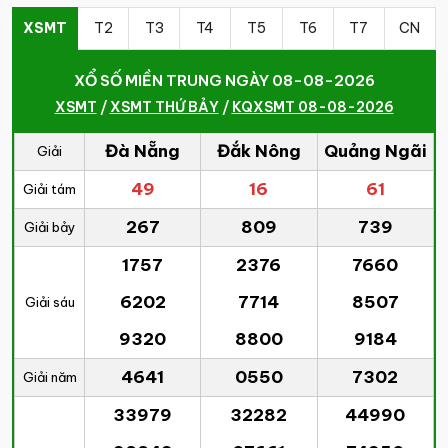
XSMT
T2
T3
T4
T5
T6
T7
CN
XỔ SỐ MIỀN TRUNG NGÀY 08-08-2026
XSMT
/
XSMT THỨ BẢY
/
KQXSMT 08-08-2026
Đà Nẵng
Đắk Nông
Quảng Ngãi
Giải
49
16
61
Giải tám
267
809
739
Giải bảy
1757
2376
7660
6202
7714
8507
Giải sáu
9320
8800
9184
4641
0550
7302
Giải năm
33979
32282
44990