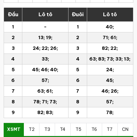
Đầu
Lô tô
Đuôi
Lô tô
1
-
1
40;
2
13; 19;
2
71; 61;
3
24; 22; 26;
3
82; 22;
4
33;
4
63; 83; 73; 33; 13;
5
45; 46; 40;
5
24;
6
57;
6
45;
7
63; 61;
7
46; 26;
8
78; 71; 73;
8
57;
9
82; 83;
9
78;
XSMT
T2
T3
T4
T5
T6
T7
CN