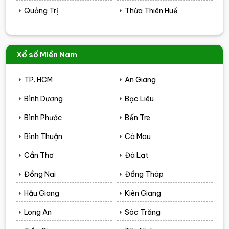
Quảng Trị
Thừa Thiên Huế
Xổ số Miền Nam
TP. HCM
An Giang
Bình Dương
Bạc Liêu
Bình Phước
Bến Tre
Bình Thuận
Cà Mau
Cần Thơ
Đà Lạt
Đồng Nai
Đồng Tháp
Hậu Giang
Kiên Giang
Long An
Sóc Trăng