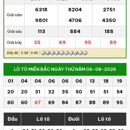
6318
8204
2751
Giải năm
9801
4706
4350
113
884
188
Giải sáu
35
69
95
89
Giải bảy
0
1
2
3
4
5
6
7
8
9
Đầy đủ
2 Số
3 Số
LÔ TÔ MIỀN BẮC NGÀY THỨ NĂM 06-08-2026
01
04
04
06
06
06
13
18
19
20
20
31
32
35
50
51
51
54
60
60
67
69
84
87
88
89
95
Đầu
Lô tô
Đuôi
Lô tô