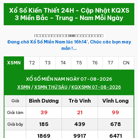
TÍCH
Xổ Số Kiến Thiết 24H - Cập Nhật KQXS
XỔ
3 Miền Bắc - Trung - Nam Mỗi Ngày
THỬ
SỔ
KẾT
Đang chờ Xổ Số Miền Nam lúc 16h14', Chúc các bạn may
QUẢ
mắn !...
TIN
XSMN
T2
T3
T4
T5
T6
T7
CN
TỨC
XỔ SỐ MIỀN NAM NGÀY 07-08-2026
XSMN
/
XSMN THỨ SÁU
/
KQXSMN 07-08-2026
Bình Dương
Trà Vinh
Vĩnh Long
Giải
39
21
99
Giải tám
185
439
678
Giải bảy
1869
9917
6471