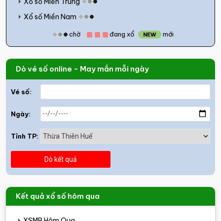
Xổ số Miền Trung
Xổ số Miền Nam
chờ
đang xổ
mới
NEW
Dò vé số online - May mắn mỗi ngày
Vé số:
Ngày:
Tỉnh TP:
Kết quả xổ số hôm qua
XSMB Hôm Qua