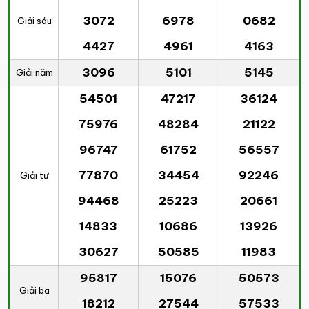
3072
6978
0682
Giải sáu
4427
4961
4163
3096
5101
5145
Giải năm
54501
47217
36124
75976
48284
21122
96747
61752
56557
77870
34454
92246
Giải tư
94468
25223
20661
14833
10686
13926
30627
50585
11983
95817
15076
50573
Giải ba
18212
27544
57533