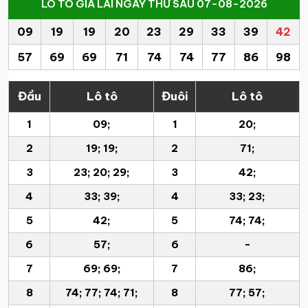
LÔ TÔ GIA LAI NGÀY THỨ SÁU 07-08-2026
09
19
19
20
23
29
33
39
42
57
69
69
71
74
74
77
86
98
Đầu
Lô tô
Đuôi
Lô tô
1
09;
1
20;
2
19; 19;
2
71;
3
23; 20; 29;
3
42;
4
33; 39;
4
33; 23;
5
42;
5
74; 74;
6
57;
6
-
7
69; 69;
7
86;
8
74; 77; 74; 71;
8
77; 57;