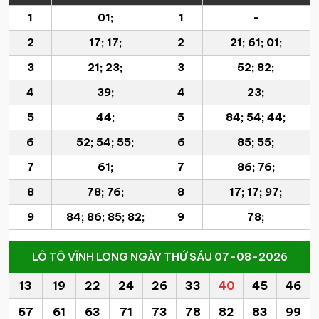
1
01;
1
-
2
17; 17;
2
21; 61; 01;
3
21; 23;
3
52; 82;
4
39;
4
23;
5
44;
5
84; 54; 44;
6
52; 54; 55;
6
85; 55;
7
61;
7
86; 76;
8
78; 76;
8
17; 17; 97;
9
84; 86; 85; 82;
9
78;
LÔ TÔ VĨNH LONG NGÀY THỨ SÁU 07-08-2026
13
19
22
24
26
33
40
45
46
57
61
63
71
73
78
82
83
99