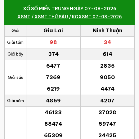
XỔ SỐ MIỀN TRUNG NGÀY 07-08-2026
XSMT
/
XSMT THỨ SÁU
/
KQXSMT 07-08-2026
Gia Lai
Ninh Thuận
Giải
98
34
Giải tám
374
614
Giải bảy
6477
2835
7369
9050
Giải sáu
6219
4474
4869
4207
Giải năm
46133
37028
88474
59747
65309
24425