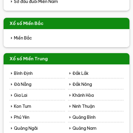
Sớ đầu đuôi Miền Nam
Xổ số Miền Bắc
Miền Bắc
Xổ số Miền Trung
Bình Định
Đắk Lắk
Đà Nẵng
Đắk Nông
Gia Lai
Khánh Hòa
Kon Tum
Ninh Thuận
Phú Yên
Quảng Bình
Quảng Ngãi
Quảng Nam