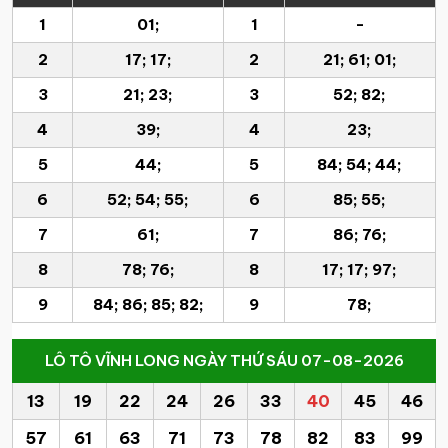
1
01;
1
-
2
17; 17;
2
21; 61; 01;
3
21; 23;
3
52; 82;
4
39;
4
23;
5
44;
5
84; 54; 44;
6
52; 54; 55;
6
85; 55;
7
61;
7
86; 76;
8
78; 76;
8
17; 17; 97;
9
84; 86; 85; 82;
9
78;
LÔ TÔ VĨNH LONG NGÀY THỨ SÁU 07-08-2026
13
19
22
24
26
33
40
45
46
57
61
63
71
73
78
82
83
99