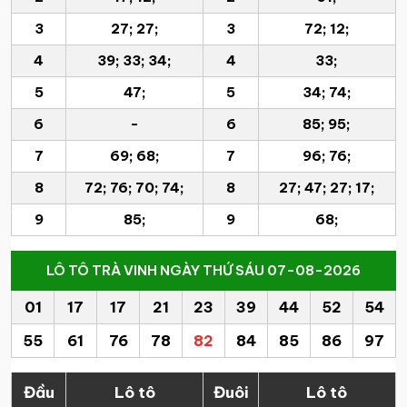
3
27; 27;
3
72; 12;
4
39; 33; 34;
4
33;
5
47;
5
34; 74;
6
-
6
85; 95;
7
69; 68;
7
96; 76;
8
72; 76; 70; 74;
8
27; 47; 27; 17;
9
85;
9
68;
LÔ TÔ TRÀ VINH NGÀY THỨ SÁU 07-08-2026
01
17
17
21
23
39
44
52
54
55
61
76
78
82
84
85
86
97
Đầu
Lô tô
Đuôi
Lô tô