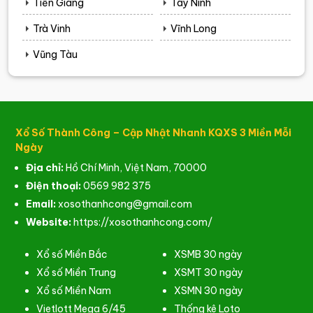
Tiền Giang
Tây Ninh
Trà Vinh
Vĩnh Long
Vũng Tàu
Xổ Số Thành Công – Cập Nhật Nhanh KQXS 3 Miền Mỗi
Ngày
Địa chỉ:
Hồ Chí Minh, Việt Nam, 70000
Điện thoại:
0569 982 375
Email:
xosothanhcong@gmail.com
Website:
https://xosothanhcong.com/
Xổ số Miền Bắc
XSMB 30 ngày
Xổ số Miền Trung
XSMT 30 ngày
Xổ số Miền Nam
XSMN 30 ngày
Vietlott Mega 6/45
Thống kê Loto