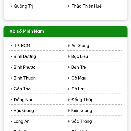
Quảng Trị
Thừa Thiên Huế
Xổ số Miền Nam
TP. HCM
An Giang
Bình Dương
Bạc Liêu
Bình Phước
Bến Tre
Bình Thuận
Cà Mau
Cần Thơ
Đà Lạt
Đồng Nai
Đồng Tháp
Hậu Giang
Kiên Giang
Long An
Sóc Trăng