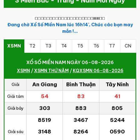
3 Miền Bắc - Trung - Nam Mỗi Ngày
TÍCH
XỔ
THỬ
Đang chờ Xổ Số Miền Nam lúc 16h14', Chúc các bạn may
mắn !...
SỔ
KẾT
XSMN
T2
T3
T4
T5
T6
T7
CN
QUẢ
TIN
XỔ SỐ MIỀN NAM NGÀY 06-08-2026
TỨC
XSMN
/
XSMN THỨ NĂM
/
KQXSMN 06-08-2026
An Giang
Bình Thuận
Tây Ninh
Giải
54
83
41
Giải tám
303
883
805
Giải bảy
8519
3467
5244
3148
8264
0590
Giải sáu