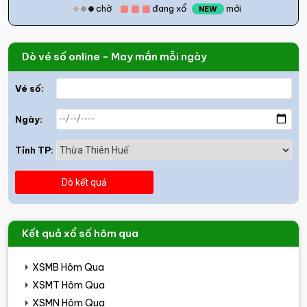
chờ
đang xổ
mới
NEW
Dò vé số online - May mắn mỗi ngày
Vé số:
Ngày:
Tỉnh TP:
Kết quả xổ số hôm qua
XSMB Hôm Qua
XSMT Hôm Qua
XSMN Hôm Qua