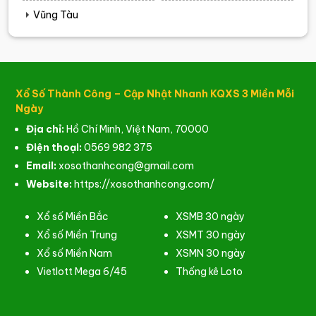
Vũng Tàu
Xổ Số Thành Công – Cập Nhật Nhanh KQXS 3 Miền Mỗi
Ngày
Địa chỉ:
Hồ Chí Minh, Việt Nam, 70000
Điện thoại:
0569 982 375
Email:
xosothanhcong@gmail.com
Website:
https://xosothanhcong.com/
Xổ số Miền Bắc
XSMB 30 ngày
Xổ số Miền Trung
XSMT 30 ngày
Xổ số Miền Nam
XSMN 30 ngày
Vietlott Mega 6/45
Thống kê Loto