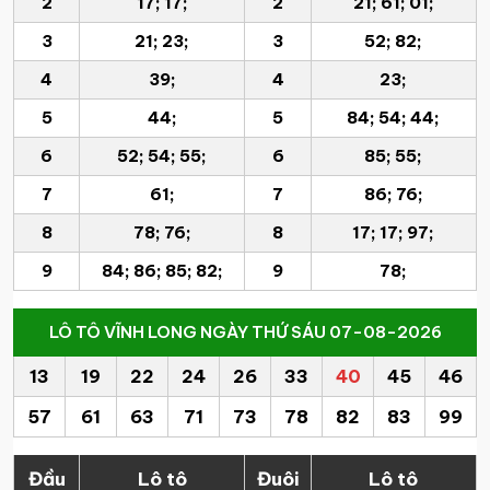
2
17; 17;
2
21; 61; 01;
3
21; 23;
3
52; 82;
4
39;
4
23;
5
44;
5
84; 54; 44;
6
52; 54; 55;
6
85; 55;
7
61;
7
86; 76;
8
78; 76;
8
17; 17; 97;
9
84; 86; 85; 82;
9
78;
LÔ TÔ VĨNH LONG NGÀY THỨ SÁU 07-08-2026
13
19
22
24
26
33
40
45
46
57
61
63
71
73
78
82
83
99
Đầu
Lô tô
Đuôi
Lô tô