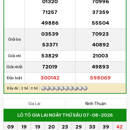
01320
70996
71257
37359
49886
55504
03539
70923
Giải ba
53371
40892
53829
21003
Giải nhì
72019
49893
Giải nhất
300142
598069
Đặc biệt
0
1
2
3
4
5
6
7
8
9
Đầy đủ
2 Số
3 Số
Gia Lai
Ninh Thuận
LÔ TÔ GIA LAI NGÀY THỨ SÁU 07-08-2026
09
19
19
20
23
29
33
39
42