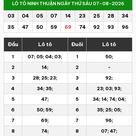
LÔ TÔ NINH THUẬN NGÀY THỨ SÁU 07-08-2026
03
04
05
07
14
23
25
28
34
35
47
50
59
69
74
92
93
96
Đầu
Lô tô
Đuôi
Lô tô
1
07; 05; 04; 03;
1
50;
2
14;
2
-
3
28; 25; 23;
3
92;
4
34; 35;
4
23; 03; 93;
5
47;
5
34; 14; 74; 04;
6
50; 59;
6
35; 25; 05;
7
69;
7
96;
8
74;
8
07; 47;