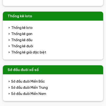
Thống kê loto
Thống kê loto
Thống kê gan
Thống kê đầu
Thống kê đuôi
Thống kê giải đặc biệt
Sớ đầu đuôi xổ số
Sớ đầu đuôi Miền Bắc
Sớ đầu đuôi Miền Trung
Sớ đầu đuôi Miền Nam