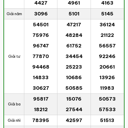
4427
4961
4163
3096
5101
5145
Giải năm
54501
47217
36124
75976
48284
21122
96747
61752
56557
77870
34454
92246
Giải tư
94468
25223
20661
14833
10686
13926
30627
50585
11983
95817
15076
50573
Giải ba
18212
27544
57533
78395
42597
51513
Giải nhì