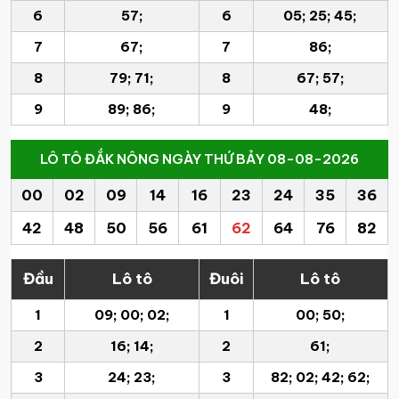
6
57;
6
05; 25; 45;
7
67;
7
86;
8
79; 71;
8
67; 57;
9
89; 86;
9
48;
LÔ TÔ ĐẮK NÔNG NGÀY THỨ BẢY 08-08-2026
00
02
09
14
16
23
24
35
36
42
48
50
56
61
62
64
76
82
Đầu
Lô tô
Đuôi
Lô tô
1
09; 00; 02;
1
00; 50;
2
16; 14;
2
61;
3
24; 23;
3
82; 02; 42; 62;