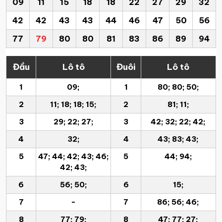
09
11
15
18
18
22
27
29
32
42
42
43
43
44
46
47
50
56
77
79
80
80
81
83
86
89
94
Đầu
Lô tô
Đuôi
Lô tô
1
09;
1
80; 80; 50;
2
11; 18; 18; 15;
2
81; 11;
3
29; 22; 27;
3
42; 32; 22; 42;
4
32;
4
43; 83; 43;
5
47; 44; 42; 43; 46;
5
44; 94;
42; 43;
6
56; 50;
6
15;
7
-
7
86; 56; 46;
8
77; 79;
8
47; 77; 27;