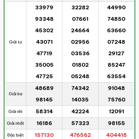
33979
32282
44990
93348
07661
74850
45302
24664
63660
43071
02956
07248
Giải tư
47719
03536
29127
35005
01802
85247
47725
05248
63554
48689
74342
91048
Giải ba
98145
14035
75760
58314
42224
12091
Giải nhì
16186
57323
98155
Giải nhất
157130
476562
404418
Đặc biệt