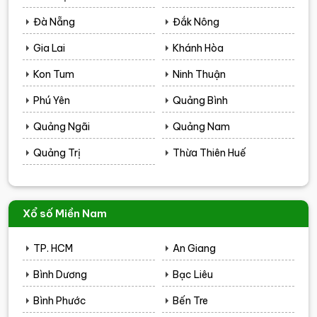
Đà Nẵng
Đắk Nông
Gia Lai
Khánh Hòa
Kon Tum
Ninh Thuận
Phú Yên
Quảng Bình
Quảng Ngãi
Quảng Nam
Quảng Trị
Thừa Thiên Huế
Xổ số Miền Nam
TP. HCM
An Giang
Bình Dương
Bạc Liêu
Bình Phước
Bến Tre