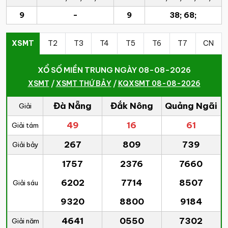
9
-
9
38; 68;
XSMT
T2
T3
T4
T5
T6
T7
CN
XỔ SỐ MIỀN TRUNG NGÀY 08-08-2026
XSMT
/
XSMT THỨ BẢY
/
KQXSMT 08-08-2026
Đà Nẵng
Đắk Nông
Quảng Ngãi
Giải
49
16
61
Giải tám
267
809
739
Giải bảy
1757
2376
7660
6202
7714
8507
Giải sáu
9320
8800
9184
4641
0550
7302
Giải năm