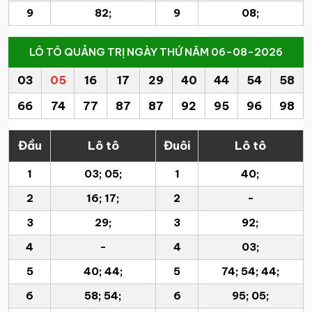
9
82;
9
08;
LÔ TÔ QUẢNG TRỊ NGÀY THỨ NĂM 06-08-2026
03
05
16
17
29
40
44
54
58
66
74
77
87
87
92
95
96
98
Đầu
Lô tô
Đuôi
Lô tô
1
03; 05;
1
40;
2
16; 17;
2
-
3
29;
3
92;
4
-
4
03;
5
40; 44;
5
74; 54; 44;
6
58; 54;
6
95; 05;