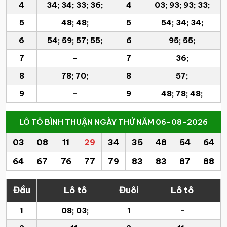
4
34; 34; 33; 36;
4
03; 93; 93; 33;
5
48; 48;
5
54; 34; 34;
6
54; 59; 57; 55;
6
95; 55;
7
-
7
36;
8
78; 70;
8
57;
9
-
9
48; 78; 48;
LÔ TÔ BÌNH THUẬN NGÀY THỨ NĂM 06-08-2026
03
08
11
29
34
35
48
54
64
64
67
76
77
79
83
83
87
88
Đầu
Lô tô
Đuôi
Lô tô
1
08; 03;
1
-