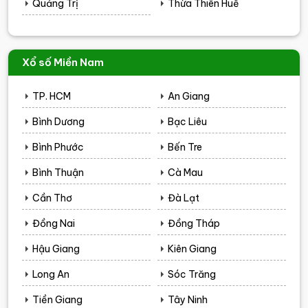
Quảng Trị
Thừa Thiên Huế
Xổ số Miền Nam
TP. HCM
An Giang
Bình Dương
Bạc Liêu
Bình Phước
Bến Tre
Bình Thuận
Cà Mau
Cần Thơ
Đà Lạt
Đồng Nai
Đồng Tháp
Hậu Giang
Kiên Giang
Long An
Sóc Trăng
Tiền Giang
Tây Ninh