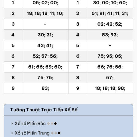
1
05; 02; 00;
1
30; 00; 10; 60;
2
18; 18; 18; 11; 10;
2
61; 91; 41; 11; 31;
3
-
3
02; 42; 52;
4
30; 31;
4
83; 93;
5
42; 41;
5
-
6
52; 57; 56;
6
75; 95; 05;
7
61; 66; 69; 60;
7
66; 76; 56;
8
75; 76;
8
57;
9
83;
9
18; 18; 18; 98;
Tường Thuật Trực Tiếp Xổ Số
Xổ số Miền Bắc
Xổ số Miền Trung