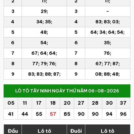
2
11;
2
11;
3
29;
3
-
4
34; 35;
4
83; 83; 03;
5
48;
5
64; 34; 64; 54;
6
54;
6
35;
7
67; 64; 64;
7
76;
8
77; 79; 76;
8
67; 77; 87;
9
83; 83; 88; 87;
9
08; 88; 48;
LÔ TÔ TÂY NINH NGÀY THỨ NĂM 06-08-2026
05
11
17
18
20
27
28
30
37
41
44
55
57
85
90
90
94
96
Đầu
Lô tô
Đuôi
Lô tô