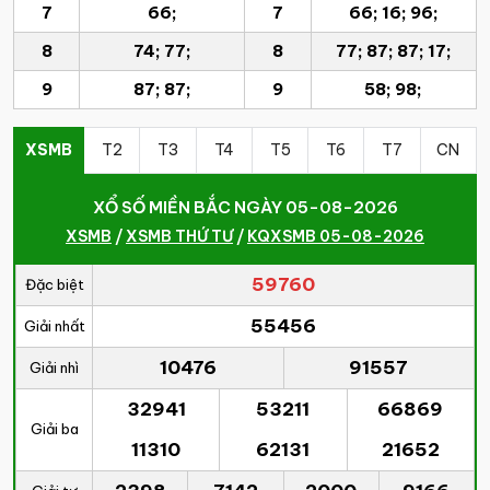
7
66;
7
66; 16; 96;
8
74; 77;
8
77; 87; 87; 17;
9
87; 87;
9
58; 98;
XSMB
T2
T3
T4
T5
T6
T7
CN
XỔ SỐ MIỀN BẮC NGÀY 05-08-2026
XSMB
/
XSMB THỨ TƯ
/
KQXSMB 05-08-2026
59760
Đặc biệt
55456
Giải nhất
10476
91557
Giải nhì
32941
53211
66869
Giải ba
11310
62131
21652