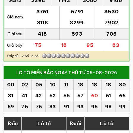
2398
7142
2000
9166
Giải tư
3761
6791
8530
Giải năm
3118
8299
7902
418
593
705
Giải sáu
75
18
95
83
Giải bảy
0
1
2
3
4
5
6
7
8
9
Đầy đủ
2 Số
3 Số
LÔ TÔ MIỀN BẮC NGÀY THỨ TƯ 05-08-2026
00
02
05
10
11
18
18
18
30
31
41
42
52
56
57
60
61
66
69
75
76
83
91
93
95
98
99
Đầu
Lô tô
Đuôi
Lô tô