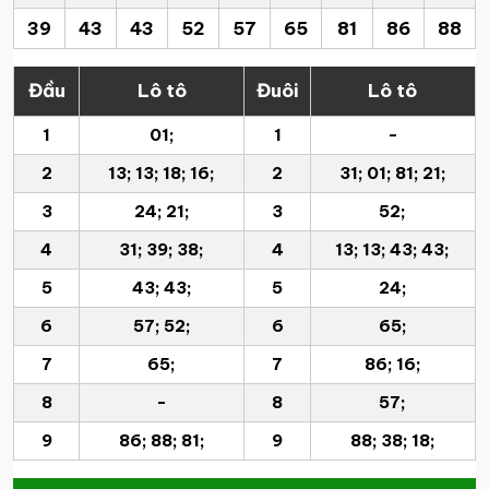
39
43
43
52
57
65
81
86
88
Đầu
Lô tô
Đuôi
Lô tô
1
01;
1
-
2
13; 13; 18; 16;
2
31; 01; 81; 21;
3
24; 21;
3
52;
4
31; 39; 38;
4
13; 13; 43; 43;
5
43; 43;
5
24;
6
57; 52;
6
65;
7
65;
7
86; 16;
8
-
8
57;
9
86; 88; 81;
9
88; 38; 18;