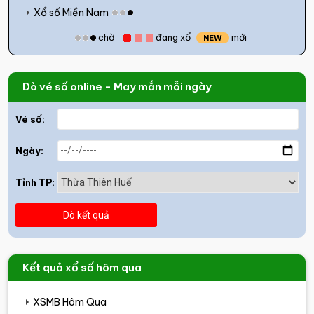
Xổ số Miền Nam
chờ
đang xổ
mới
NEW
Dò vé số online - May mắn mỗi ngày
Vé số:
Ngày:
Tỉnh TP:
Kết quả xổ số hôm qua
XSMB Hôm Qua