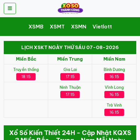
TRANG
XSMB
XSMT
XSMN
Vietlott
CHỦ
TRỰC
LỊCH XSKT NGÀY THỨ SÁU 07-08-2026
TIẾP
Miền Bắc
Miền Trung
Miền Nam
XSMB
Truyền thống
Gia Lai
Bình Dương
XSMT
18:15
17:15
16:15
Ninh Thuận
Vĩnh Long
XSMN
17:15
16:15
VIETLOTT
Trà Vinh
16:15
THỐNG
KÊ
Xổ Số Kiến Thiết 24H - Cập Nhật KQXS
PHÂN