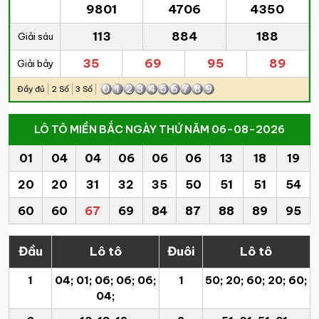
9801
4706
4350
113
884
188
Giải sáu
35
69
95
89
Giải bảy
0
1
2
3
4
5
6
7
8
9
Đầy đủ
2 Số
3 Số
LÔ TÔ MIỀN BẮC NGÀY THỨ NĂM 06-08-2026
01
04
04
06
06
06
13
18
19
20
20
31
32
35
50
51
51
54
60
60
67
69
84
87
88
89
95
Đầu
Lô tô
Đuôi
Lô tô
1
04; 01; 06; 06; 06;
1
50; 20; 60; 20; 60;
04;