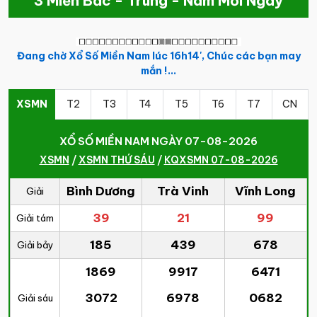
3 Miền Bắc - Trung - Nam Mỗi Ngày
TÍCH
XỔ
THỬ
Đang chờ Xổ Số Miền Nam lúc 16h14', Chúc các bạn may
mắn !...
SỔ
KẾT
XSMN
T2
T3
T4
T5
T6
T7
CN
QUẢ
TIN
XỔ SỐ MIỀN NAM NGÀY 07-08-2026
TỨC
XSMN
/
XSMN THỨ SÁU
/
KQXSMN 07-08-2026
Bình Dương
Trà Vinh
Vĩnh Long
Giải
39
21
99
Giải tám
185
439
678
Giải bảy
1869
9917
6471
3072
6978
0682
Giải sáu