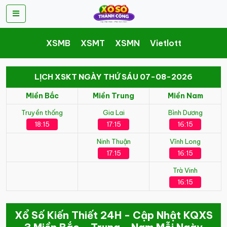
TRANG
XSMB
XSMT
XSMN
Vietlott
CHỦ
TRỰC
LỊCH XSKT NGÀY THỨ SÁU 07-08-2026
TIẾP
Miền Bắc
Miền Trung
Miền Nam
XSMB
Truyền thống
Gia Lai
Bình Dương
XSMT
18:15
17:15
16:15
Ninh Thuận
Vĩnh Long
XSMN
17:15
16:15
VIETLOTT
Trà Vinh
16:15
THỐNG
KÊ
Xổ Số Kiến Thiết 24H - Cập Nhật KQXS
PHÂN