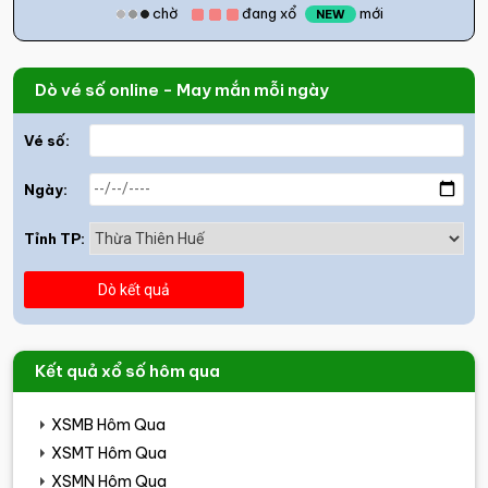
chờ
đang xổ
mới
NEW
Dò vé số online - May mắn mỗi ngày
Vé số:
Ngày:
Tỉnh TP:
Kết quả xổ số hôm qua
XSMB Hôm Qua
XSMT Hôm Qua
XSMN Hôm Qua