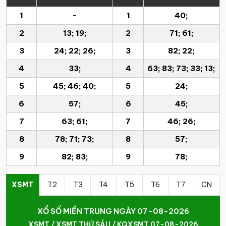
1
-
1
40;
2
13; 19;
2
71; 61;
3
24; 22; 26;
3
82; 22;
4
33;
4
63; 83; 73; 33; 13;
5
45; 46; 40;
5
24;
6
57;
6
45;
7
63; 61;
7
46; 26;
8
78; 71; 73;
8
57;
9
82; 83;
9
78;
XSMT
T2
T3
T4
T5
T6
T7
CN
XỔ SỐ MIỀN TRUNG NGÀY 07-08-2026
XSMT
/
XSMT THỨ SÁU
/
KQXSMT 07-08-2026