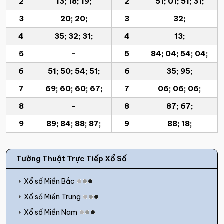
2
13; 18; 19;
2
51; 01; 51; 31;
3
20; 20;
3
32;
4
35; 32; 31;
4
13;
5
-
5
84; 04; 54; 04;
6
51; 50; 54; 51;
6
35; 95;
7
69; 60; 60; 67;
7
06; 06; 06;
8
-
8
87; 67;
9
89; 84; 88; 87;
9
88; 18;
Tường Thuật Trực Tiếp Xổ Số
Xổ số Miền Bắc
Xổ số Miền Trung
Xổ số Miền Nam