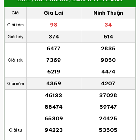
Gia Lai
Ninh Thuận
Giải
98
34
Giải tám
374
614
Giải bảy
6477
2835
7369
9050
Giải sáu
6219
4474
4869
4207
Giải năm
46133
37028
88474
59747
65309
24425
94223
53505
Giải tư