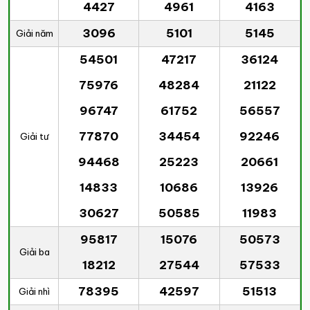
4427
4961
4163
3096
5101
5145
Giải năm
54501
47217
36124
75976
48284
21122
96747
61752
56557
77870
34454
92246
Giải tư
94468
25223
20661
14833
10686
13926
30627
50585
11983
95817
15076
50573
Giải ba
18212
27544
57533
78395
42597
51513
Giải nhì