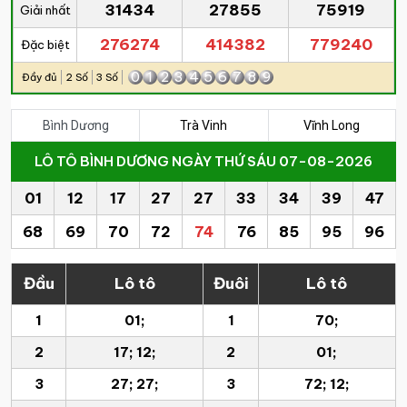
31434
27855
75919
Giải nhất
276274
414382
779240
Đặc biệt
0
1
2
3
4
5
6
7
8
9
Đầy đủ
2 Số
3 Số
Bình Dương
Trà Vinh
Vĩnh Long
LÔ TÔ BÌNH DƯƠNG NGÀY THỨ SÁU 07-08-2026
01
12
17
27
27
33
34
39
47
68
69
70
72
74
76
85
95
96
Đầu
Lô tô
Đuôi
Lô tô
1
01;
1
70;
2
17; 12;
2
01;
3
27; 27;
3
72; 12;