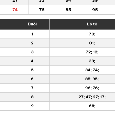
27
33
34
39
74
76
85
95
Đuôi
Lô tô
1
70;
2
01;
3
72; 12;
4
33;
5
34; 74;
6
85; 95;
7
96; 76;
8
27; 47; 27; 17;
9
68;