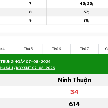
7
46; 26;
8
57;
9
78;
ứ 4
Thứ 5
Thứ 6
Thứ 7
C
N TRUNG NGÀY 07-08-2026
HỨ SÁU
/
KQXSMT 07-08-2026
Ninh Thuận
34
614