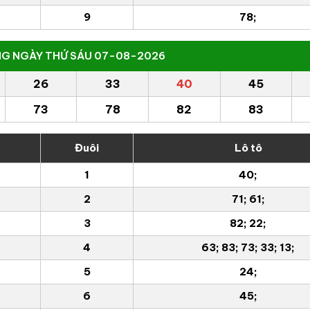
9
78;
NG NGÀY THỨ SÁU 07-08-2026
26
33
40
45
73
78
82
83
Đuôi
Lô tô
1
40;
2
71; 61;
3
82; 22;
4
63; 83; 73; 33; 13;
5
24;
6
45;