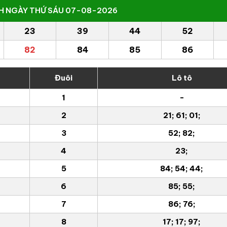
NH NGÀY THỨ SÁU 07-08-2026
23
39
44
52
82
84
85
86
Đuôi
Lô tô
1
-
2
21; 61; 01;
3
52; 82;
4
23;
5
84; 54; 44;
6
85; 55;
7
86; 76;
8
17; 17; 97;