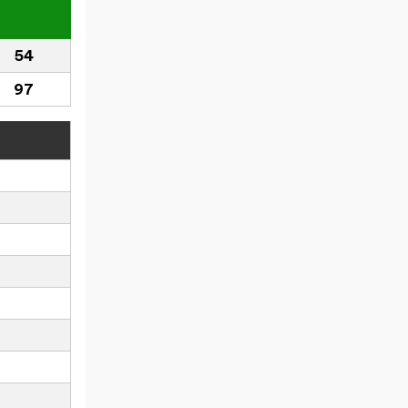
54
97