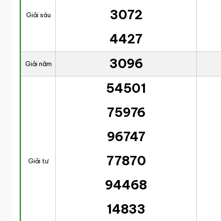
Thứ
3072
Giải sáu
7
Chủ
4427
Nhật
3096
XSMT
Giải năm
Thứ
54501
2
Thứ
75976
3
Thứ
96747
4
77870
Thứ
Giải tư
5
94468
Thứ
6
14833
Thứ