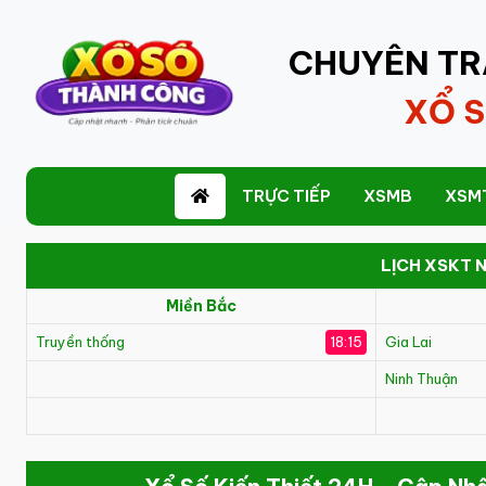
CHUYÊN TR
TRANG
CHỦ
XỔ S
TRỰC
TIẾP
TRỰC TIẾP
XSMB
XSM
Trực
tiếp
Xổ
LỊCH XSKT 
số
Miền
Miền Bắc
Bắc
Truyền thống
18:15
Gia Lai
Trực
Ninh Thuận
tiếp
Xổ
số
Miền
Trung