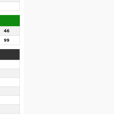
46
99