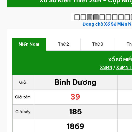
Xổ Số Kiến Thiết 24H - Cập Nh
Trực
tiếp
Xổ
số
Đang chờ Xổ Số Miền Na
Miền
Nam
Miền Nam
Thứ 2
Thứ 3
Th
XSMB
Thứ
XỔ SỐ MI
2
XSMN
/
XSMN T
Thứ
3
Bình Dương
Giải
Thứ
39
4
Giải tám
Thứ
185
5
Giải bảy
Thứ
1869
6