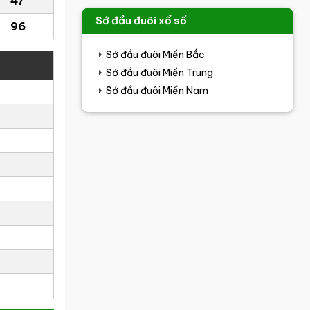
47
Sớ đầu đuôi xổ số
96
Sớ đầu đuôi Miền Bắc
Sớ đầu đuôi Miền Trung
Sớ đầu đuôi Miền Nam