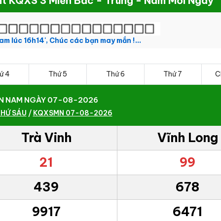
ật KQXS 3 Miền Bắc - Trung - Nam Mỗi Ngày
m lúc 16h14', Chúc các bạn may mắn !...
ứ 4
Thứ 5
Thứ 6
Thứ 7
C
ỀN NAM NGÀY 07-08-2026
HỨ SÁU
/
KQXSMN 07-08-2026
Trà Vinh
Vĩnh Long
21
99
439
678
9917
6471