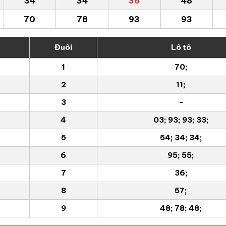
34
34
36
48
70
78
93
93
Đuôi
Lô tô
1
70;
2
11;
3
-
4
03; 93; 93; 33;
5
54; 34; 34;
6
95; 55;
7
36;
8
57;
9
48; 78; 48;