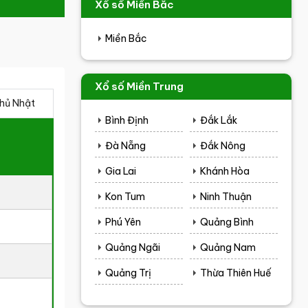
Xổ số Miền Bắc
Miền Bắc
Xổ số Miền Trung
hủ Nhật
Bình Định
Đắk Lắk
Đà Nẵng
Đắk Nông
Gia Lai
Khánh Hòa
Kon Tum
Ninh Thuận
Phú Yên
Quảng Bình
Quảng Ngãi
Quảng Nam
Quảng Trị
Thừa Thiên Huế