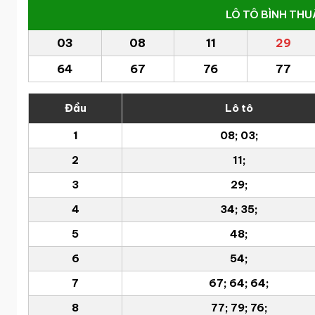
Thống
LÔ TÔ BÌNH TH
kê
Giải
03
08
11
29
Đặc
Biệt
64
67
76
77
Thống
kê
Đầu
Lô tô
Tần
suất
1
08; 03;
Loto
2
11;
PHÂN
3
29;
TÍCH
4
34; 35;
Phân
tích
5
48;
XSMB
6
54;
Phân
tích
7
67; 64; 64;
XSMT
8
77; 79; 76;