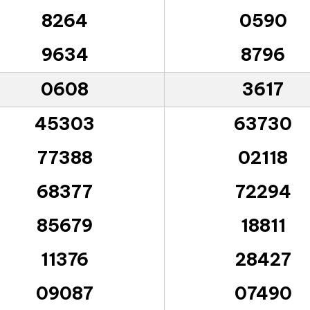
8264
0590
9634
8796
0608
3617
45303
63730
77388
02118
68377
72294
85679
18811
11376
28427
09087
07490