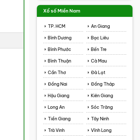
Xổ số Miền Nam
TP. HCM
An Giang
Bình Dương
Bạc Liêu
Bình Phước
Bến Tre
Bình Thuận
Cà Mau
Cần Thơ
Đà Lạt
Đồng Nai
Đồng Tháp
Hậu Giang
Kiên Giang
Long An
Sóc Trăng
Tiền Giang
Tây Ninh
Trà Vinh
Vĩnh Long