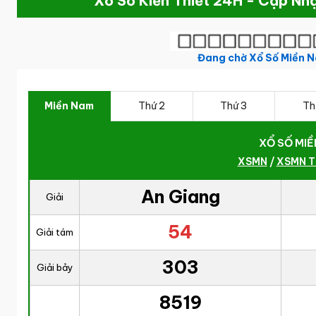
Xổ Số Kiến Thiết 24H - Cập Nh
Trực
tiếp
Xổ
số
Đang chờ Xổ Số Miền Na
Miền
Nam
Miền Nam
Thứ 2
Thứ 3
Th
XSMB
Thứ
XỔ SỐ MI
2
XSMN
/
XSMN T
Thứ
3
An Giang
Giải
Thứ
54
4
Giải tám
Thứ
303
5
Giải bảy
Thứ
8519
6