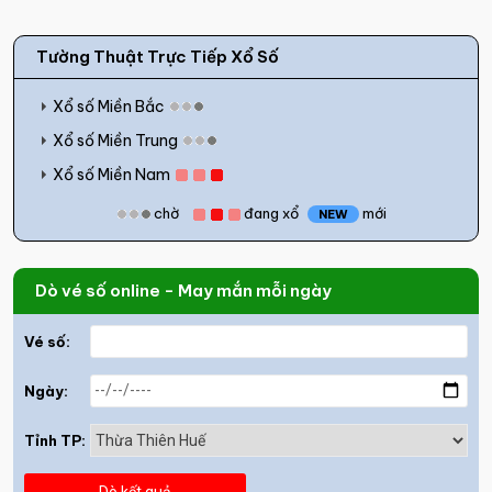
Tường Thuật Trực Tiếp Xổ Số
Xổ số Miền Bắc
Xổ số Miền Trung
Xổ số Miền Nam
chờ
đang xổ
mới
NEW
Dò vé số online - May mắn mỗi ngày
Vé số:
Ngày:
Tỉnh TP: