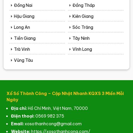
Đồng Nai
Đồng Tháp
Hậu Giang
Kiên Giang
Long An
Sóc Trăng
Tiền Giang
Tây Ninh
Trà Vinh
Vĩnh Long
Vũng Tàu
Xổ Số Thành Công – Cập Nhật Nhanh KQXS 3 Miền Mỗi
Ngày
Địa chỉ:
Hồ Chí Minh, Việt Nam, 70000
Điện thoại:
0569 982 375
Email:
xosothanhcong@gmail.com
Website:
https://xosothanhcong.com/