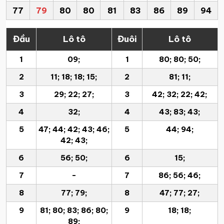
77
79
80
80
81
83
86
89
94
Đầu
Lô tô
Đuôi
Lô tô
1
09;
1
80; 80; 50;
2
11; 18; 18; 15;
2
81; 11;
3
29; 22; 27;
3
42; 32; 22; 42;
4
32;
4
43; 83; 43;
5
47; 44; 42; 43; 46;
5
44; 94;
42; 43;
6
56; 50;
6
15;
7
-
7
86; 56; 46;
8
77; 79;
8
47; 77; 27;
9
81; 80; 83; 86; 80;
9
18; 18;
89;