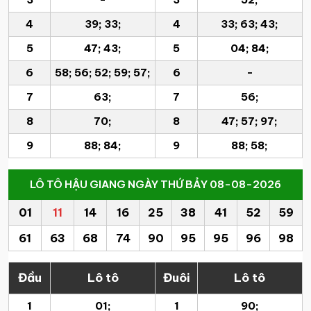
4
39; 33;
4
33; 63; 43;
5
47; 43;
5
04; 84;
6
58; 56; 52; 59; 57;
6
-
7
63;
7
56;
8
70;
8
47; 57; 97;
9
88; 84;
9
88; 58;
LÔ TÔ HẬU GIANG NGÀY THỨ BẢY 08-08-2026
01
11
14
16
25
38
41
52
59
61
63
68
74
90
95
95
96
98
Đầu
Lô tô
Đuôi
Lô tô
1
01;
1
90;