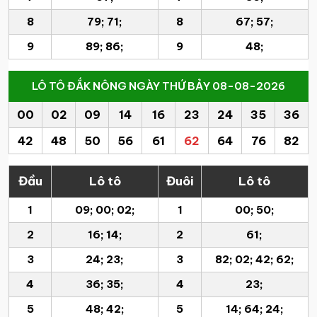
8
79; 71;
8
67; 57;
9
89; 86;
9
48;
LÔ TÔ ĐẮK NÔNG NGÀY THỨ BẢY 08-08-2026
00
02
09
14
16
23
24
35
36
42
48
50
56
61
62
64
76
82
Đầu
Lô tô
Đuôi
Lô tô
1
09; 00; 02;
1
00; 50;
2
16; 14;
2
61;
3
24; 23;
3
82; 02; 42; 62;
4
36; 35;
4
23;
5
48; 42;
5
14; 64; 24;