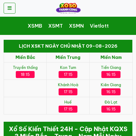
TRANG
XSMB
XSMT
XSMN
Vietlott
CHỦ
TRỰC
LỊCH XSKT NGÀY CHỦ NHẬT 09-08-2026
TIẾP
Miền Bắc
Miền Trung
Miền Nam
XSMB
Truyền thống
Kon Tum
Tiền Giang
XSMT
18:15
17:15
16:15
Khánh Hoà
Kiên Giang
XSMN
17:15
16:15
VIETLOTT
Huế
Đà Lạt
17:15
16:15
THỐNG
KÊ
Xổ Số Kiến Thiết 24H - Cập Nhật KQXS
PHÂN