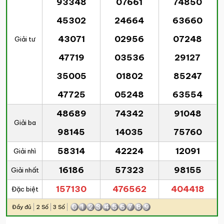
93348
07661
74850
45302
24664
63660
43071
02956
07248
Giải tư
47719
03536
29127
35005
01802
85247
47725
05248
63554
48689
74342
91048
Giải ba
98145
14035
75760
58314
42224
12091
Giải nhì
16186
57323
98155
Giải nhất
157130
476562
404418
Đặc biệt
0
1
2
3
4
5
6
7
8
9
Đầy đủ
2 Số
3 Số