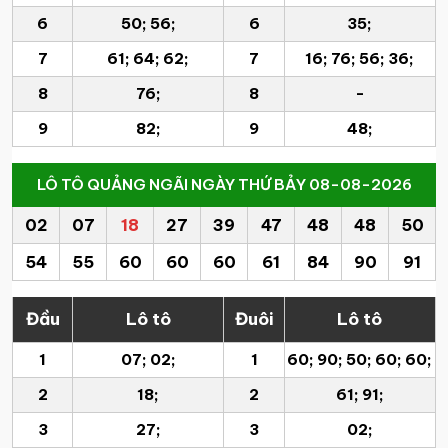
6
50; 56;
6
35;
7
61; 64; 62;
7
16; 76; 56; 36;
8
76;
8
-
9
82;
9
48;
LÔ TÔ QUẢNG NGÃI NGÀY THỨ BẢY 08-08-2026
02
07
18
27
39
47
48
48
50
54
55
60
60
60
61
84
90
91
Đầu
Lô tô
Đuôi
Lô tô
1
07; 02;
1
60; 90; 50; 60; 60;
2
18;
2
61; 91;
3
27;
3
02;