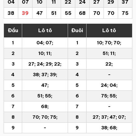
04
07
10
11
22
24
27
29
37
38
39
47
51
55
68
70
70
75
Đầu
Lô tô
Đuôi
Lô tô
1
04; 07;
1
10; 70; 70;
2
10; 11;
2
51; 11;
3
27; 24; 29; 22;
3
22;
4
38; 37; 39;
4
-
5
47;
5
24; 04;
6
51; 55;
6
75; 55;
7
68;
7
-
8
70; 70; 75;
8
27; 37; 47; 07;
9
-
9
38; 68;