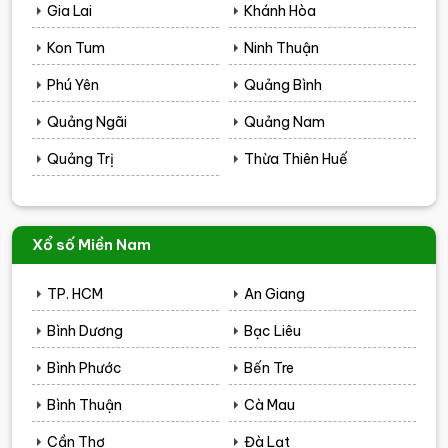
Gia Lai
Khánh Hòa
Kon Tum
Ninh Thuận
Phú Yên
Quảng Bình
Quảng Ngãi
Quảng Nam
Quảng Trị
Thừa Thiên Huế
Xổ số Miền Nam
TP. HCM
An Giang
Bình Dương
Bạc Liêu
Bình Phước
Bến Tre
Bình Thuận
Cà Mau
Cần Thơ
Đà Lạt