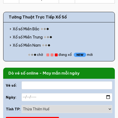
Tường Thuật Trực Tiếp Xổ Số
Xổ số Miền Bắc
Xổ số Miền Trung
Xổ số Miền Nam
chờ
đang xổ
mới
NEW
Dò vé số online - May mắn mỗi ngày
Vé số:
Ngày:
Tỉnh TP: