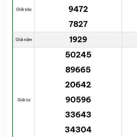
Thứ
9472
Giải sáu
7
Chủ
7827
Nhật
1929
XSMT
Giải năm
Thứ
50245
2
Thứ
89665
3
Thứ
20642
4
90596
Thứ
Giải tư
5
33643
Thứ
6
34304
Thứ