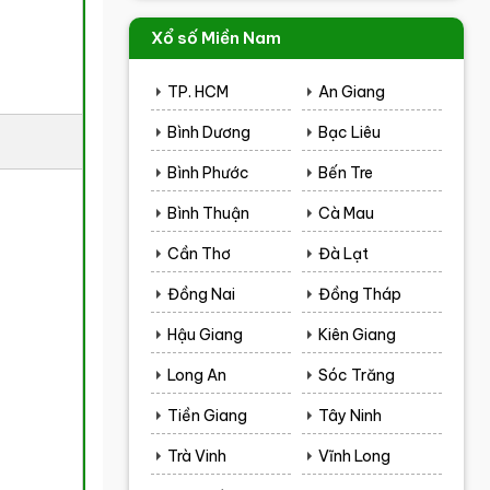
Xổ số Miền Nam
TP. HCM
An Giang
Bình Dương
Bạc Liêu
Bình Phước
Bến Tre
Bình Thuận
Cà Mau
Cần Thơ
Đà Lạt
Đồng Nai
Đồng Tháp
Hậu Giang
Kiên Giang
Long An
Sóc Trăng
Tiền Giang
Tây Ninh
Trà Vinh
Vĩnh Long