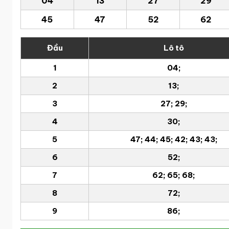
04
13
27
29
Nhật
45
47
52
62
VIETLOTT
Mega
Đầu
Lô tô
6/45
1
04;
THỐNG
2
13;
KÊ
3
27; 29;
Thống
kê
4
30;
Đầu
5
47; 44; 45; 42; 43; 43;
Thống
kê
6
52;
Đuôi
7
62; 65; 68;
Thống
8
72;
kê
Lô
9
86;
Gan