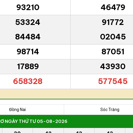
93210
46479
53324
91772
84484
02045
98714
87051
17889
43930
658328
577545
Đồng Nai
Sóc Trăng
HƠ NGÀY THỨ TƯ 05-08-2026