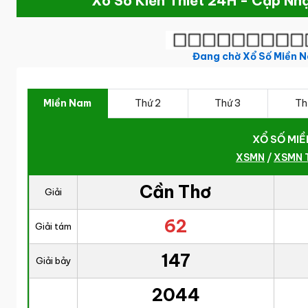
Xổ Số Kiến Thiết 24H - Cập Nh
Trực
tiếp
Xổ
số
Đang chờ Xổ Số Miền Na
Miền
Nam
Miền Nam
Thứ 2
Thứ 3
Th
XSMB
Thứ
XỔ SỐ MI
2
XSMN
/
XSMN 
Thứ
3
Cần Thơ
Giải
Thứ
62
4
Giải tám
Thứ
147
5
Giải bảy
Thứ
2044
6