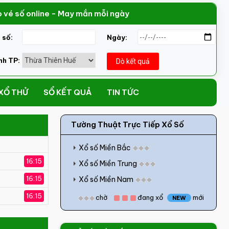
 vé số online - May mắn mỗi ngày
 số:
Ngày:
nh TP:
XỔ THỬ
SỔ KẾT QUẢ
TIN TỨC
Tường Thuật Trực Tiếp Xổ Số
Xổ số Miền Bắc
16:15
Xổ số Miền Trung
16:15
Xổ số Miền Nam
16:15
chờ
đang xổ
mới
NEW