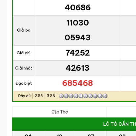
7
40686
Chủ
Nhật
11030
XSMN
Giải ba
05943
Thứ
2
74252
Giải nhì
Thứ
3
42613
Giải nhất
Thứ
4
685468
Đặc biệt
Thứ
5
0
1
2
3
4
5
6
7
8
9
Đầy đủ
2 Số
3 Số
Thứ
6
Cần Thơ
Thứ
LÔ TÔ CẦN T
7
Chủ