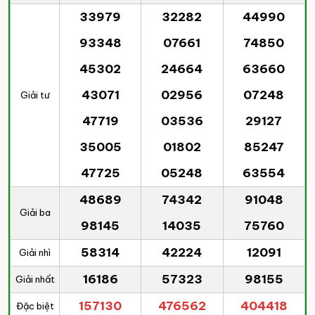
33979
32282
44990
93348
07661
74850
45302
24664
63660
43071
02956
07248
Giải tư
47719
03536
29127
35005
01802
85247
47725
05248
63554
48689
74342
91048
Giải ba
98145
14035
75760
58314
42224
12091
Giải nhì
16186
57323
98155
Giải nhất
157130
476562
404418
Đặc biệt