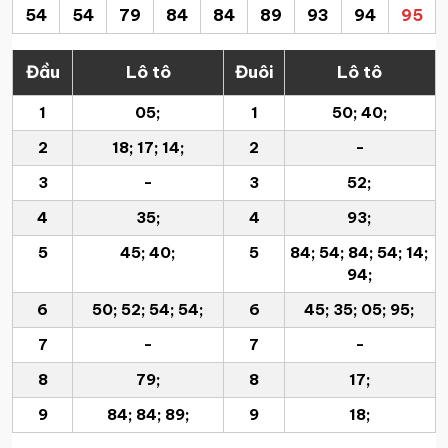
54
54
79
84
84
89
93
94
95
Đầu
Lô tô
Đuôi
Lô tô
1
05;
1
50; 40;
2
18; 17; 14;
2
-
3
-
3
52;
4
35;
4
93;
5
45; 40;
5
84; 54; 84; 54; 14;
94;
6
50; 52; 54; 54;
6
45; 35; 05; 95;
7
-
7
-
8
79;
8
17;
9
84; 84; 89;
9
18;