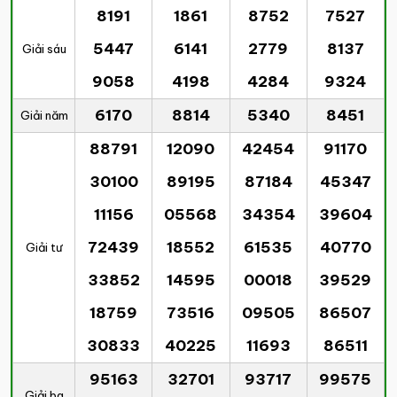
8191
1861
8752
7527
5447
6141
2779
8137
Giải sáu
9058
4198
4284
9324
6170
8814
5340
8451
Giải năm
88791
12090
42454
91170
30100
89195
87184
45347
11156
05568
34354
39604
72439
18552
61535
40770
Giải tư
33852
14595
00018
39529
18759
73516
09505
86507
30833
40225
11693
86511
95163
32701
93717
99575
Giải ba