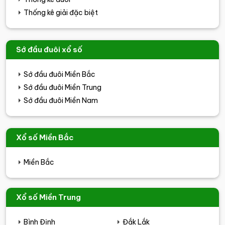
Thống kê giải đặc biệt
Sớ đầu đuôi xổ số
Sớ đầu đuôi Miền Bắc
Sớ đầu đuôi Miền Trung
Sớ đầu đuôi Miền Nam
Xổ số Miền Bắc
Miền Bắc
Xổ số Miền Trung
Bình Định
Đắk Lắk