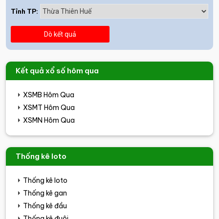
Tỉnh TP:
Kết quả xổ số hôm qua
XSMB Hôm Qua
XSMT Hôm Qua
XSMN Hôm Qua
Thống kê loto
Thống kê loto
Thống kê gan
Thống kê đầu
Thống kê đuôi