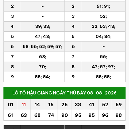
2
-
2
91; 91;
3
-
3
52;
4
39; 33;
4
33; 63; 43;
5
47; 43;
5
04; 84;
6
58; 56; 52; 59; 57;
6
-
7
63;
7
56;
8
70;
8
47; 57; 97;
9
88; 84;
9
88; 58;
LÔ TÔ HẬU GIANG NGÀY THỨ BẢY 08-08-2026
01
11
14
16
25
38
41
52
59
61
63
68
74
90
95
95
96
98