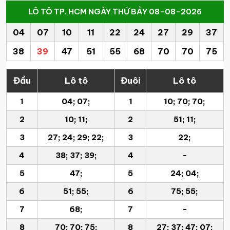
LÔ TÔ TP. HCM NGÀY THỨ BẢY 08-08-2026
04
07
10
11
22
24
27
29
37
38
39
47
51
55
68
70
70
75
Đầu
Lô tô
Đuôi
Lô tô
1
04; 07;
1
10; 70; 70;
2
10; 11;
2
51; 11;
3
27; 24; 29; 22;
3
22;
4
38; 37; 39;
4
-
5
47;
5
24; 04;
6
51; 55;
6
75; 55;
7
68;
7
-
8
70; 70; 75;
8
27; 37; 47; 07;