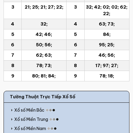
3
21; 25; 21; 27; 22;
3
32; 42; 02; 02; 62;
22;
4
32;
4
63; 73;
5
42; 46;
5
84;
6
50; 56;
6
95; 25;
7
62; 63;
7
46; 56;
8
78; 73;
8
17; 97; 27;
9
80; 81; 84;
9
78; 18;
Tường Thuật Trực Tiếp Xổ Số
Xổ số Miền Bắc
Xổ số Miền Trung
Xổ số Miền Nam