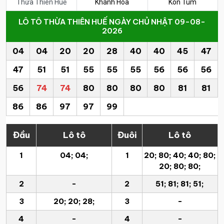
Thừa Thiên Huế
Khánh Hòa
Kon Tum
LÔ TÔ THỪA THIÊN HUẾ NGÀY CHỦ NHẬT 09-08-
2026
04
04
20
20
28
40
40
45
47
47
51
51
55
55
55
56
56
56
56
74
74
80
80
80
80
81
81
86
86
97
97
99
Đầu
Lô tô
Đuôi
Lô tô
1
04; 04;
1
20; 80; 40; 40; 80;
20; 80; 80;
2
-
2
51; 81; 81; 51;
3
20; 20; 28;
3
-
4
-
4
-