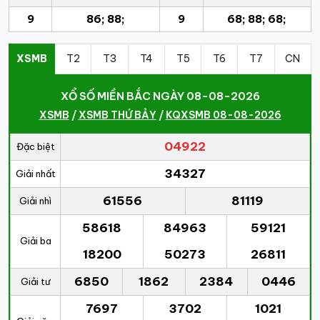
9
86; 88;
9
68; 88; 68;
XSMB
T2
T3
T4
T5
T6
T7
CN
XỔ SỐ MIỀN BẮC NGÀY 08-08-2026
XSMB
/
XSMB THỨ BẢY
/
KQXSMB 08-08-2026
04922
Đặc biệt
34327
Giải nhất
61556
81119
Giải nhì
58618
84963
59121
Giải ba
18200
50273
26811
6850
1862
2384
0446
Giải tư
7697
3702
1021