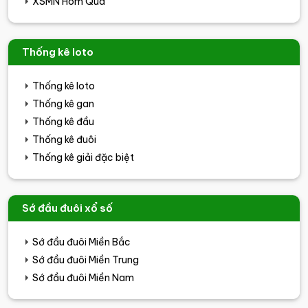
XSMN Hôm Qua
Thống kê loto
Thống kê loto
Thống kê gan
Thống kê đầu
Thống kê đuôi
Thống kê giải đặc biệt
Sớ đầu đuôi xổ số
Sớ đầu đuôi Miền Bắc
Sớ đầu đuôi Miền Trung
Sớ đầu đuôi Miền Nam