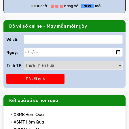
chờ
đang xổ
mới
NEW
Dò vé số online - May mắn mỗi ngày
Vé số:
Ngày:
Tỉnh TP:
Kết quả xổ số hôm qua
XSMB Hôm Qua
XSMT Hôm Qua