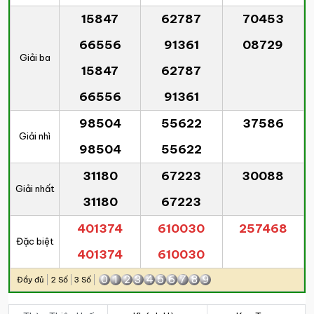
15847
62787
70453
66556
91361
08729
Giải ba
15847
62787
66556
91361
98504
55622
37586
Giải nhì
98504
55622
31180
67223
30088
Giải nhất
31180
67223
401374
610030
257468
Đặc biệt
401374
610030
0
1
2
3
4
5
6
7
8
9
Đầy đủ
2 Số
3 Số