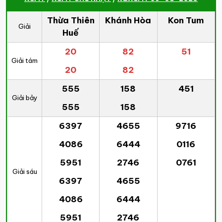
Thừa Thiên
Khánh Hòa
Kon Tum
Giải
Huế
20
82
51
Giải tám
20
82
555
158
451
Giải bảy
555
158
6397
4655
9716
4086
6444
0116
5951
2746
0761
Giải sáu
6397
4655
4086
6444
5951
2746