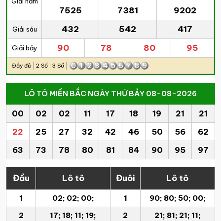
Giải năm
7525
7381
9202
432
542
417
Giải sáu
90
78
80
95
Giải bảy
0
1
2
3
4
5
6
7
8
9
Đầy đủ
2 Số
3 Số
LÔ TÔ MIỀN BẮC NGÀY THỨ BẢY 08-08-2026
00
02
02
11
17
18
19
21
21
22
25
27
32
42
46
50
56
62
63
73
78
80
81
84
90
95
97
Đầu
Lô tô
Đuôi
Lô tô
1
02; 02; 00;
1
90; 80; 50; 00;
2
17; 18; 11; 19;
2
21; 81; 21; 11;