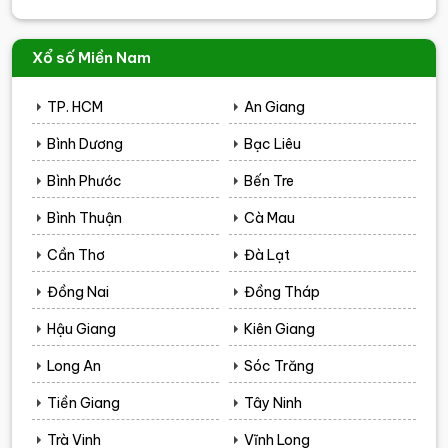
Xổ số Miền Nam
TP. HCM
An Giang
Bình Dương
Bạc Liêu
Bình Phước
Bến Tre
Bình Thuận
Cà Mau
Cần Thơ
Đà Lạt
Đồng Nai
Đồng Tháp
Hậu Giang
Kiên Giang
Long An
Sóc Trăng
Tiền Giang
Tây Ninh
Trà Vinh
Vĩnh Long