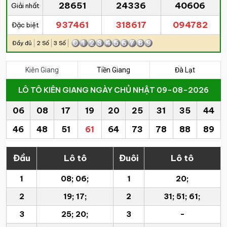
28651
24336
40606
Giải nhất
937461
318617
094782
Đặc biệt
0
1
2
3
4
5
6
7
8
9
Đầy đủ
2 Số
3 Số
Kiên Giang
Tiền Giang
Đà Lạt
LÔ TÔ KIÊN GIANG NGÀY CHỦ NHẬT 09-08-2026
06
08
17
19
20
25
31
35
44
46
48
51
61
64
73
78
88
89
Đầu
Lô tô
Đuôi
Lô tô
1
08; 06;
1
20;
2
19; 17;
2
31; 51; 61;
3
25; 20;
3
-