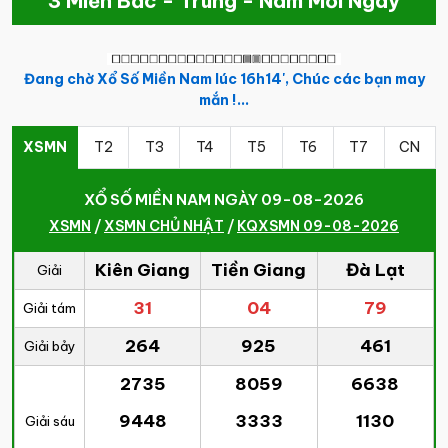
3 Miền Bắc - Trung - Nam Mỗi Ngày
TÍCH
XỔ
THỬ
Đang chờ Xổ Số Miền Nam lúc 16h14', Chúc các bạn may
mắn !...
SỔ
KẾT
XSMN
T2
T3
T4
T5
T6
T7
CN
QUẢ
TIN
XỔ SỐ MIỀN NAM NGÀY 09-08-2026
TỨC
XSMN
/
XSMN CHỦ NHẬT
/
KQXSMN 09-08-2026
Kiên Giang
Tiền Giang
Đà Lạt
Giải
31
04
79
Giải tám
264
925
461
Giải bảy
2735
8059
6638
9448
3333
1130
Giải sáu