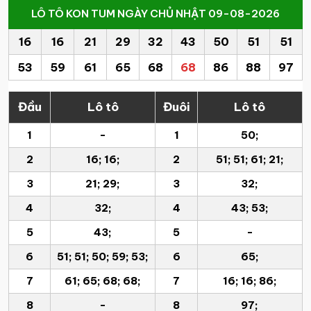
LÔ TÔ KON TUM NGÀY CHỦ NHẬT 09-08-2026
16
16
21
29
32
43
50
51
51
53
59
61
65
68
68
86
88
97
Đầu
Lô tô
Đuôi
Lô tô
1
-
1
50;
2
16; 16;
2
51; 51; 61; 21;
3
21; 29;
3
32;
4
32;
4
43; 53;
5
43;
5
-
6
51; 51; 50; 59; 53;
6
65;
7
61; 65; 68; 68;
7
16; 16; 86;
8
-
8
97;