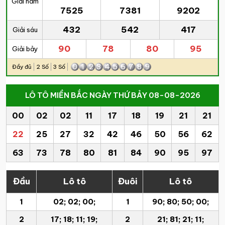
Giải năm
7525
7381
9202
432
542
417
Giải sáu
90
78
80
95
Giải bảy
0
1
2
3
4
5
6
7
8
9
Đầy đủ
2 Số
3 Số
LÔ TÔ MIỀN BẮC NGÀY THỨ BẢY 08-08-2026
00
02
02
11
17
18
19
21
21
22
25
27
32
42
46
50
56
62
63
73
78
80
81
84
90
95
97
Đầu
Lô tô
Đuôi
Lô tô
1
02; 02; 00;
1
90; 80; 50; 00;
2
17; 18; 11; 19;
2
21; 81; 21; 11;