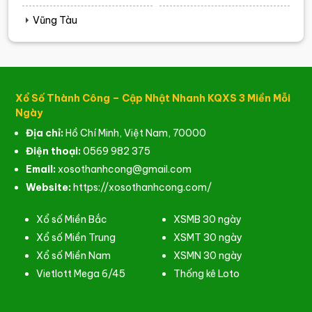
Vũng Tàu
Xổ Số Thành Công – Cập Nhật Nhanh KQXS 3 Miền Mỗi
Ngày
Địa chỉ:
Hồ Chí Minh, Việt Nam, 70000
Điện thoại:
0569 982 375
Email:
xosothanhcong@gmail.com
Website:
https://xosothanhcong.com/
Xổ số Miền Bắc
XSMB 30 ngày
Xổ số Miền Trung
XSMT 30 ngày
Xổ số Miền Nam
XSMN 30 ngày
Vietlott Mega 6/45
Thống kê Loto