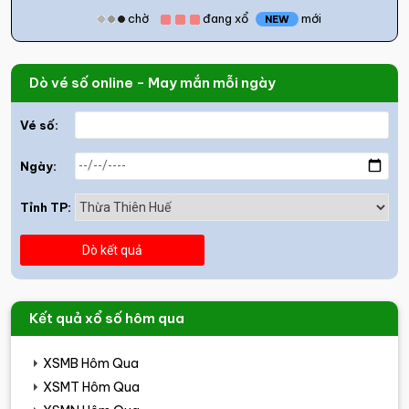
chờ
đang xổ
mới
NEW
Dò vé số online - May mắn mỗi ngày
Vé số:
Ngày:
Tỉnh TP:
Kết quả xổ số hôm qua
XSMB Hôm Qua
XSMT Hôm Qua