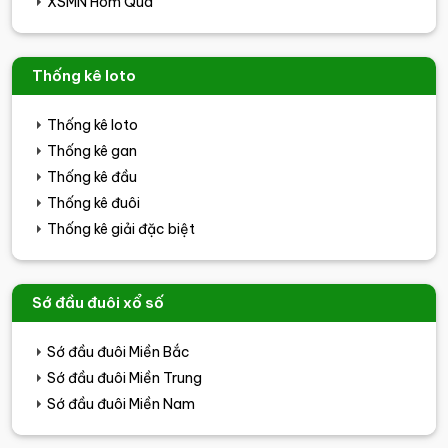
XSMN Hôm Qua
Thống kê loto
Thống kê loto
Thống kê gan
Thống kê đầu
Thống kê đuôi
Thống kê giải đặc biệt
Sớ đầu đuôi xổ số
Sớ đầu đuôi Miền Bắc
Sớ đầu đuôi Miền Trung
Sớ đầu đuôi Miền Nam