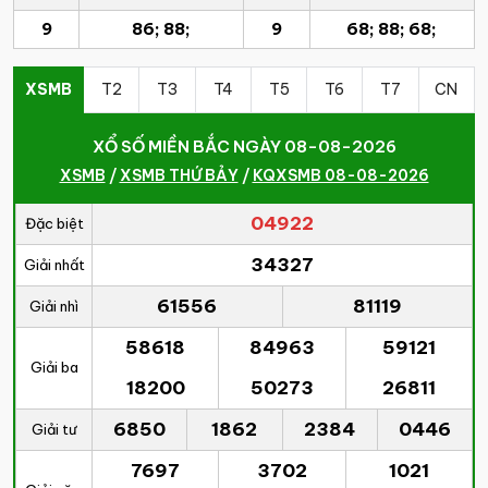
9
86; 88;
9
68; 88; 68;
XSMB
T2
T3
T4
T5
T6
T7
CN
XỔ SỐ MIỀN BẮC NGÀY 08-08-2026
XSMB
/
XSMB THỨ BẢY
/
KQXSMB 08-08-2026
04922
Đặc biệt
34327
Giải nhất
61556
81119
Giải nhì
58618
84963
59121
Giải ba
18200
50273
26811
6850
1862
2384
0446
Giải tư
7697
3702
1021