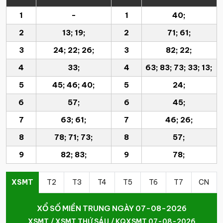
1
-
1
40;
2
13; 19;
2
71; 61;
3
24; 22; 26;
3
82; 22;
4
33;
4
63; 83; 73; 33; 13;
5
45; 46; 40;
5
24;
6
57;
6
45;
7
63; 61;
7
46; 26;
8
78; 71; 73;
8
57;
9
82; 83;
9
78;
XSMT
T2
T3
T4
T5
T6
T7
CN
XỔ SỐ MIỀN TRUNG NGÀY 07-08-2026
XSMT
/
XSMT THỨ SÁU
/
KQXSMT 07-08-2026