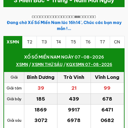
3 Miền Bắc - Trung - Nam Mỗi Ngày
TÍCH
XỔ
THỬ
Đang chờ Xổ Số Miền Nam lúc 16h14', Chúc các bạn may
mắn !...
SỔ
KẾT
XSMN
T2
T3
T4
T5
T6
T7
CN
QUẢ
TIN
XỔ SỐ MIỀN NAM NGÀY 07-08-2026
TỨC
XSMN
/
XSMN THỨ SÁU
/
KQXSMN 07-08-2026
Bình Dương
Trà Vinh
Vĩnh Long
Giải
39
21
99
Giải tám
185
439
678
Giải bảy
1869
9917
6471
3072
6978
0682
Giải sáu