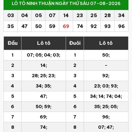
LÔ TÔ NINH THUẬN NGÀY THỨ SÁU 07-08-2026
03
04
05
07
14
23
25
28
34
35
47
50
59
69
74
92
93
96
Đầu
Lô tô
Đuôi
Lô tô
1
07; 05; 04; 03;
1
50;
2
14;
2
-
3
28; 25; 23;
3
92;
4
34; 35;
4
23; 03; 93;
5
47;
5
34; 14; 74; 04;
6
50; 59;
6
35; 25; 05;
7
69;
7
96;
8
74;
8
07; 47;