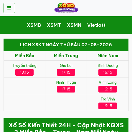
TRANG
XSMB
XSMT
XSMN
Vietlott
CHỦ
TRỰC
LỊCH XSKT NGÀY THỨ SÁU 07-08-2026
TIẾP
Miền Bắc
Miền Trung
Miền Nam
XSMB
Truyền thống
Gia Lai
Bình Dương
XSMT
18:15
17:15
16:15
Ninh Thuận
Vĩnh Long
XSMN
17:15
16:15
VIETLOTT
Trà Vinh
16:15
THỐNG
KÊ
Xổ Số Kiến Thiết 24H - Cập Nhật KQXS
PHÂN