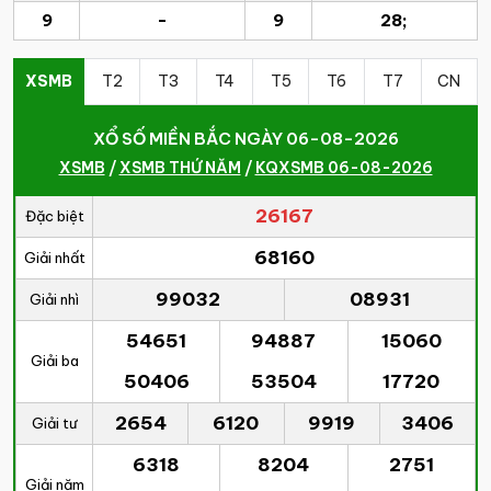
9
-
9
28;
XSMB
T2
T3
T4
T5
T6
T7
CN
XỔ SỐ MIỀN BẮC NGÀY 06-08-2026
XSMB
/
XSMB THỨ NĂM
/
KQXSMB 06-08-2026
26167
Đặc biệt
68160
Giải nhất
99032
08931
Giải nhì
54651
94887
15060
Giải ba
50406
53504
17720
2654
6120
9919
3406
Giải tư
6318
8204
2751
Giải năm