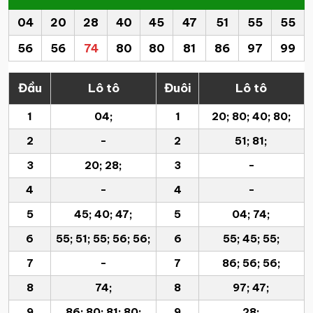
04
20
28
40
45
47
51
55
55
56
56
74
80
80
81
86
97
99
Đầu
Lô tô
Đuôi
Lô tô
1
04;
1
20; 80; 40; 80;
2
-
2
51; 81;
3
20; 28;
3
-
4
-
4
-
5
45; 40; 47;
5
04; 74;
6
55; 51; 55; 56; 56;
6
55; 45; 55;
7
-
7
86; 56; 56;
8
74;
8
97; 47;
9
86; 80; 81; 80;
9
28;