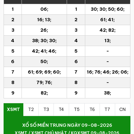
1
06;
1
30; 30; 50; 60;
2
16; 13;
2
61; 41;
3
26;
3
42; 82;
4
38; 30; 30;
4
13;
5
42; 41; 46;
5
-
6
50;
6
-
7
61; 69; 69; 60;
7
16; 76; 46; 26; 06;
8
79; 76;
8
-
9
82;
9
38;
XSMT
T2
T3
T4
T5
T6
T7
CN
XỔ SỐ MIỀN TRUNG NGÀY 09-08-2026
XSMT
/
XSMT CHỦ NHẬT
/
KQXSMT 09-08-2026