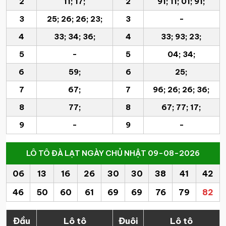
2
11; 17;
2
91; 11; 01; 91;
3
25; 26; 26; 23;
3
-
4
33; 34; 36;
4
33; 93; 23;
5
-
5
04; 34;
6
59;
6
25;
7
67;
7
96; 26; 26; 36;
8
77;
8
67; 77; 17;
9
-
9
-
LÔ TÔ ĐÀ LẠT NGÀY CHỦ NHẬT 09-08-2026
06
13
16
26
30
30
38
41
42
46
50
60
61
69
69
76
79
82
Đầu
Lô tô
Đuôi
Lô tô