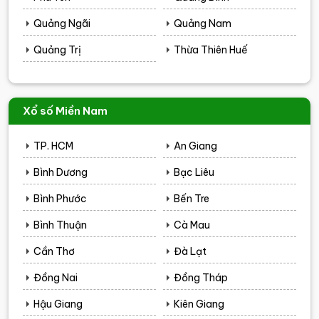
Quảng Ngãi
Quảng Nam
Quảng Trị
Thừa Thiên Huế
Xổ số Miền Nam
TP. HCM
An Giang
Bình Dương
Bạc Liêu
Bình Phước
Bến Tre
Bình Thuận
Cà Mau
Cần Thơ
Đà Lạt
Đồng Nai
Đồng Tháp
Hậu Giang
Kiên Giang