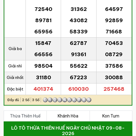
72540
31362
64597
89781
43082
92859
65956
58339
71668
15847
62787
70453
Giải ba
66556
91361
08729
98504
55622
37586
Giải nhì
31180
67223
30088
Giải nhất
401374
610030
257468
Đặc biệt
0
1
2
3
4
5
6
7
8
9
Đầy đủ
2 Số
3 Số
Thừa Thiên Huế
Khánh Hòa
Kon Tum
LÔ TÔ THỪA THIÊN HUẾ NGÀY CHỦ NHẬT 09-08-
2026