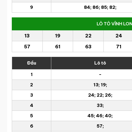
Phân
tích
9
84; 86; 85; 82;
XSMN
XỔ
LÔ TÔ VĨNH LO
THỬ
13
19
22
24
SỔ
57
61
63
71
KẾT
QUẢ
Đầu
Lô tô
Dò
vé
1
-
số
2
13; 19;
XSMB
30
3
24; 22; 26;
Ngày
4
33;
XSMT
5
45; 46; 40;
30
Ngày
6
57;
XSMN