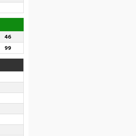
46
99