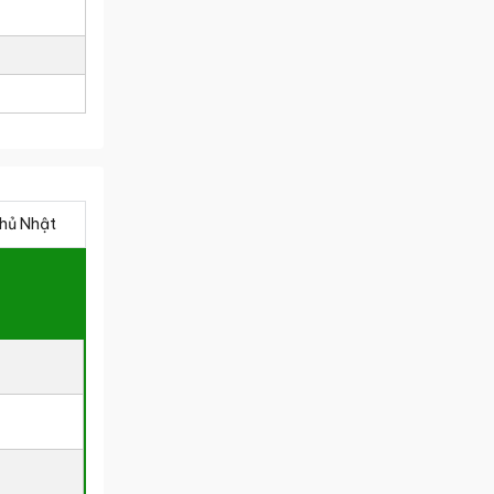
hủ Nhật