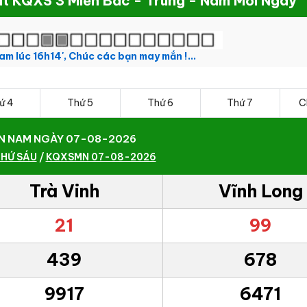
ật KQXS 3 Miền Bắc - Trung - Nam Mỗi Ngày
m lúc 16h14', Chúc các bạn may mắn !...
ứ 4
Thứ 5
Thứ 6
Thứ 7
C
ỀN NAM NGÀY 07-08-2026
HỨ SÁU
/
KQXSMN 07-08-2026
Trà Vinh
Vĩnh Long
21
99
439
678
9917
6471