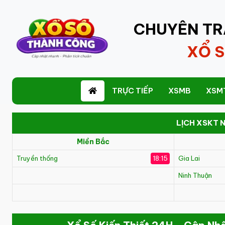
CHUYÊN TR
TRANG
CHỦ
XỔ S
TRỰC
TIẾP
TRỰC TIẾP
XSMB
XSM
Trực
tiếp
Xổ
LỊCH XSKT 
số
Miền
Miền Bắc
Bắc
Truyền thống
18:15
Gia Lai
Trực
Ninh Thuận
tiếp
Xổ
số
Miền
Trung