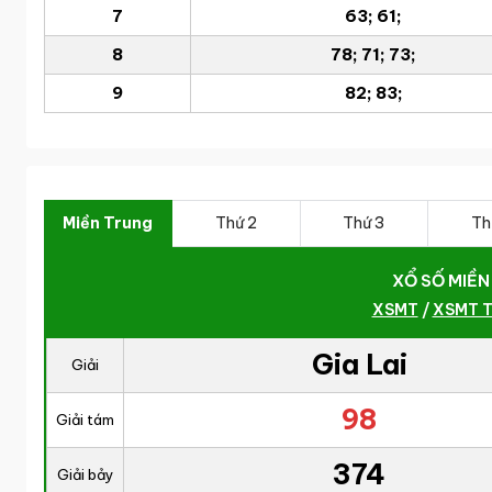
7
63; 61;
30
Ngày
8
78; 71; 73;
Kết
9
82; 83;
quả
Đài
TIN
TỨC
Miền Trung
Thứ 2
Thứ 3
Th
Cơ
cấu
giải
XỔ SỐ MIỀ
thưởng
XSMT
/
XSMT T
Cẩm
Gia Lai
nang
Giải
xổ
số
98
Giải tám
Sổ
mơ
374
Giải bảy