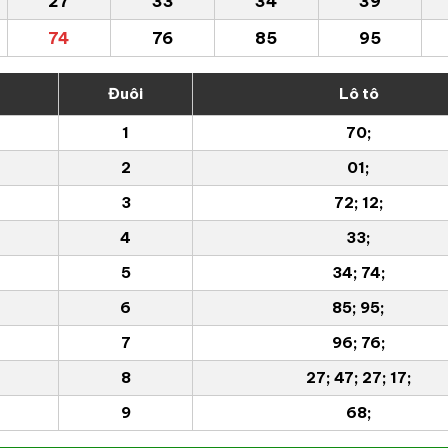
27
33
34
39
74
76
85
95
Đuôi
Lô tô
1
70;
2
01;
3
72; 12;
4
33;
5
34; 74;
6
85; 95;
7
96; 76;
8
27; 47; 27; 17;
9
68;