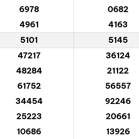
6978
0682
4961
4163
5101
5145
47217
36124
48284
21122
61752
56557
34454
92246
25223
20661
10686
13926