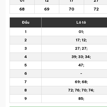
01
12
17
27
Nhật
68
69
70
72
VIETLOTT
Mega
Đầu
Lô tô
6/45
1
01;
THỐNG
2
17; 12;
KÊ
3
27; 27;
Thống
kê
4
39; 33; 34;
Đầu
5
47;
Thống
kê
6
-
Đuôi
7
69; 68;
Thống
8
72; 76; 70; 74;
kê
Lô
9
85;
Gan